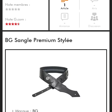
Note membres :
1
-
Article
Avis
Note G.com :
-
-
Annonce
Discussion
BG Sangle Premium Stylée
Marque :
BG