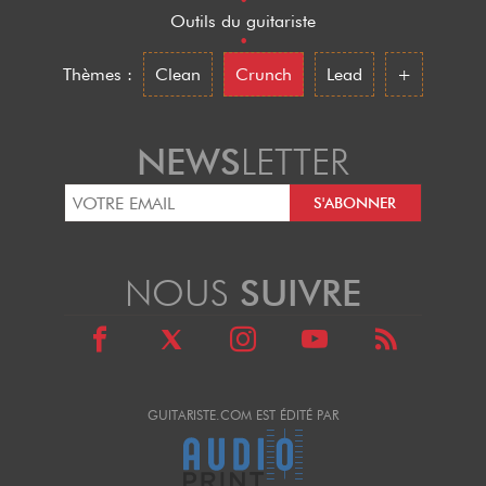
•
Outils du guitariste
•
Thèmes :
Clean
Crunch
Lead
+
NEWS
LETTER
NOUS
SUIVRE
GUITARISTE.COM EST ÉDITÉ PAR