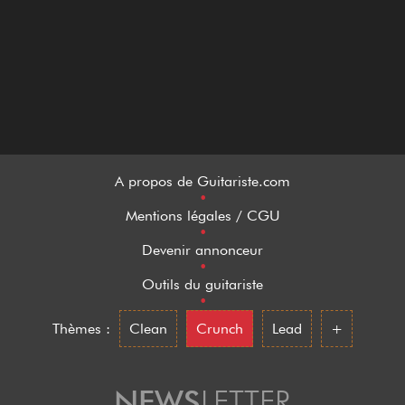
A propos de Guitariste.com
•
Mentions légales / CGU
•
Devenir annonceur
•
Outils du guitariste
•
Thèmes :
Clean
Crunch
Lead
+
NEWS
LETTER