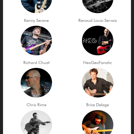
Kenny Serane
Renaud Louis-Servais
Richard Chuat
NeoGeoFanatic
Chris Rime
Brice Delage