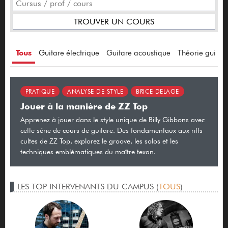
Tous
Guitare électrique
Guitare acoustique
Théorie guitar
PRATIQUE
ANALYSE DE STYLE
BRICE DELAGE
Jouer à la manière de ZZ Top
Apprenez à jouer dans le style unique de Billy Gibbons avec
cette série de cours de guitare. Des fondamentaux aux riffs
cultes de ZZ Top, explorez le groove, les solos et les
techniques emblématiques du maître texan.
LES TOP INTERVENANTS DU CAMPUS (
TOUS
)