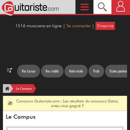
1516 musiciens en ligne |
Se connecter
|
S'inscrire
Vos Cursus
Vos crédits
Votre école
Profs
Ecoles partenair
Le Campus
Concours Guitariste.com : Les résultats du concours Gator,
🎁
avez-vous gagné ?
Le Campus