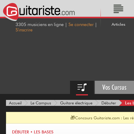
Articles
3305 musiciens en ligne |
Se connecter
|
S'inscrire
Vos Cursus
Les 
Accueil
Le Campus
Guitare électrique
Débuter
🎁
Concours Guitariste.com : Les r
DÉBUTER • LES BASES