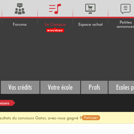
Petites
Forums
Le Campus
Espace achat
annonce
NOUVEAU
Vos crédits
Votre école
Profs
Ecoles p
bases
ésultats du concours Gator, avez-vous gagné ?
Participer