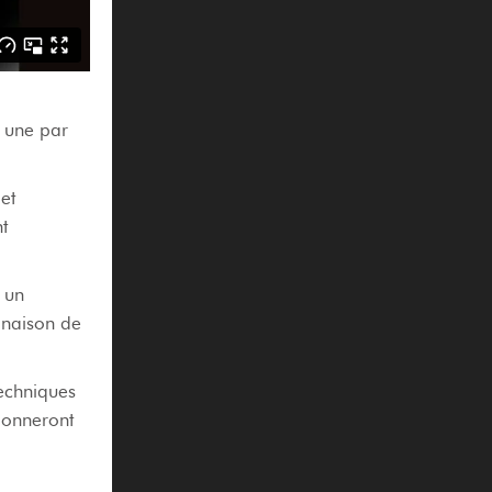
, une par
et
t
, un
inaison de
techniques
donneront