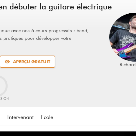
n débuter la guitare électrique
rique avec nos 6 cours progressifs : bend,
es pratiques pour développer votre
APERÇU GRATUIT
Richar
%
SSION
Intervenant
Ecole