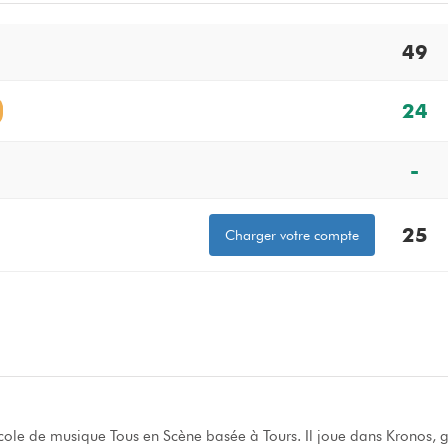
49
24
-
25
Charger votre compte
'école de musique Tous en Scène basée à Tours. Il joue dans Kronos,