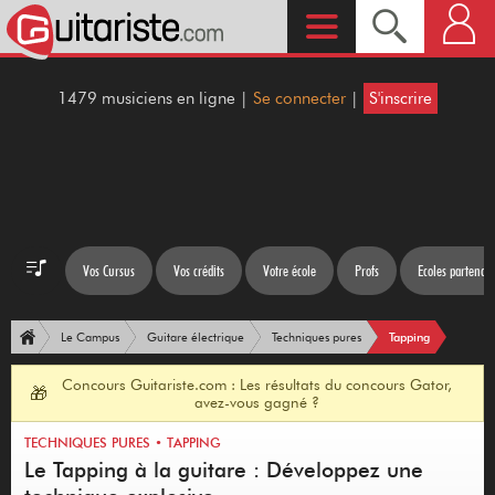
1479 musiciens en ligne |
Se connecter
|
S'inscrire
Vos Cursus
Vos crédits
Votre école
Profs
Ecoles partenair
Tapping
Le Campus
Guitare électrique
Techniques pures
Concours Guitariste.com : Les résultats du concours Gator,
🎁
avez-vous gagné ?
TECHNIQUES PURES • TAPPING
Le Tapping à la guitare : Développez une