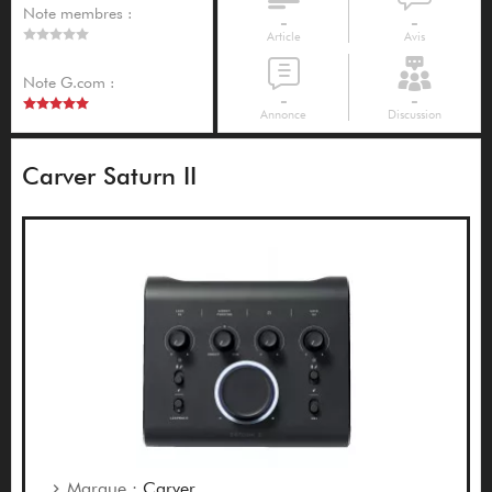
Note membres :
-
-
Article
Avis
Note G.com :
-
-
Annonce
Discussion
Carver Saturn II
Marque :
Carver