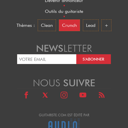
Devenir annonceur
•
Outils du guitariste
•
Thèmes :
Clean
Crunch
Lead
+
NEWS
LETTER
NOUS
SUIVRE
GUITARISTE.COM EST ÉDITÉ PAR