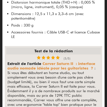
Distorsion harmonique totale (THD+N) : 0,005 %
(micro, ligne, instrument), 0,05 % (casque)
Dimensions : 12,5 x 11,3 x 3,3–6 cm (avec
potentiomètre)
Poids : 330 g
Accessoires fournis : Câble USB-C et licence Cubase
LE
Test de la rédaction
(5/5)
Extrait de l'article
Carver Saturn II : interface
audio nomade idéale pour les guitaristes ?
:
Si vous êtes débutant en home studio, ou tout
simplement vous avez besoin d'une carte pas chère
(budget limité), ou bien il vous faut une carte simple
mais efficace, la Carver Saturn II est faite pour vous.
Évidemment il y a de nombreux produits sur le marché
disponible, mais au prix de 129€ TTC public
recommandés, Carver vous offre une carte complète,
avec une ergonomie "table top" bien pratique pour le