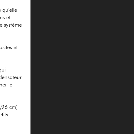
 qu'elle
ns et
le système
sites et
qui
ndensateur
her le
0,96 cm)
tits