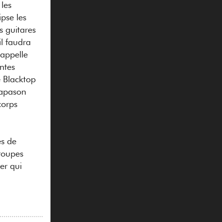
les
ipse les
 guitares
il faudra
 appelle
ntes
e Blacktop
iapason
corps
es de
groupes
er qui