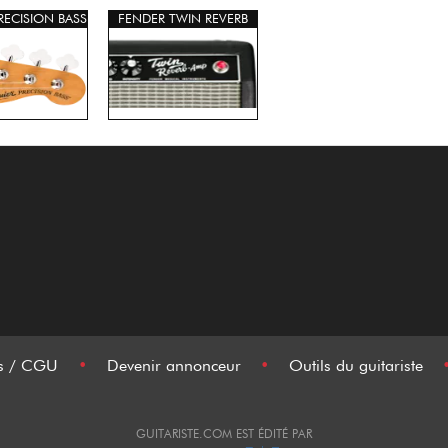
RECISION BASS
FENDER TWIN REVERB
es / CGU
•
Devenir annonceur
•
Outils du guitariste
GUITARISTE.COM EST ÉDITÉ PAR