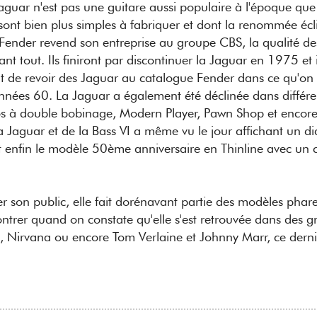
aguar n'est pas une guitare aussi populaire à l'époque que 
i sont bien plus simples à fabriquer et dont la renommée écl
der revend son entreprise au groupe CBS, la qualité des
ant tout. Ils finiront par discontinuer la Jaguar en 1975 et 
nt de revoir des Jaguar au catalogue Fender dans ce qu'on
 années 60. La Jaguar a également été déclinée dans différe
cros à double bobinage, Modern Player, Pawn Shop et encor
 Jaguar et de la Bass VI a même vu le jour affichant un d
et enfin le modèle 50ème anniversaire en Thinline avec un 
er son public, elle fait dorénavant partie des modèles phar
montrer quand on constate qu'elle s'est retrouvée dans des 
ys, Nirvana ou encore Tom Verlaine et Johnny Marr, ce derni