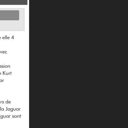
 elle 4
avec
asion
e Kurt
ar
rs de
 la Jaguar
aguar sont