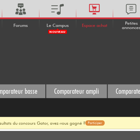
Petites
Forums
Le Campus
Espace achat
annonce
NOUVEAU
mparateur basse
Comparateur ampli
Comparate
ésultats du concours Gator, avez-vous gagné ?
Participer