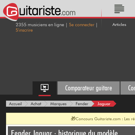
Articles
2355 musiciens en ligne |
Se connecter
|
S'inscrire
Comparateur guitare
Co
Jaguar
Accueil
Achat
Marques
Fender
🎁
Concours Guitariste.com : Les r
Fender Jaguar : historique du modèle