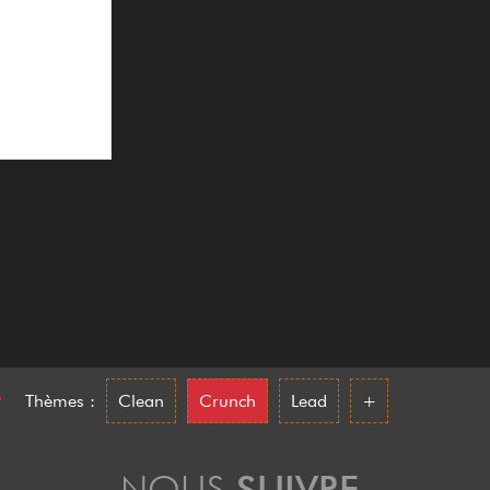
•
Thèmes :
Clean
Crunch
Lead
+
NOUS
SUIVRE