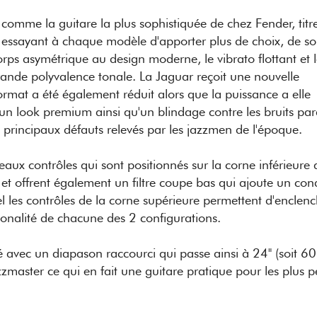
omme la guitare la plus sophistiquée de chez Fender, titre
 essayant à chaque modèle d'apporter plus de choix, de so
orps asymétrique au design moderne, le vibrato flottant et 
grande polyvalence tonale. La Jaguar reçoit une nouvelle
rmat a été également réduit alors que la puissance a elle
n look premium ainsi qu'un blindage contre les bruits para
es principaux défauts relevés par les jazzmen de l'époque.
aux contrôles qui sont positionnés sur la corne inférieure 
s et offrent également un filtre coupe bas qui ajoute un co
 les contrôles de la corne supérieure permettent d'enclenc
 tonalité de chacune des 2 configurations.
 avec un diapason raccourci qui passe ainsi à 24" (soit 6
master ce qui en fait une guitare pratique pour les plus pe