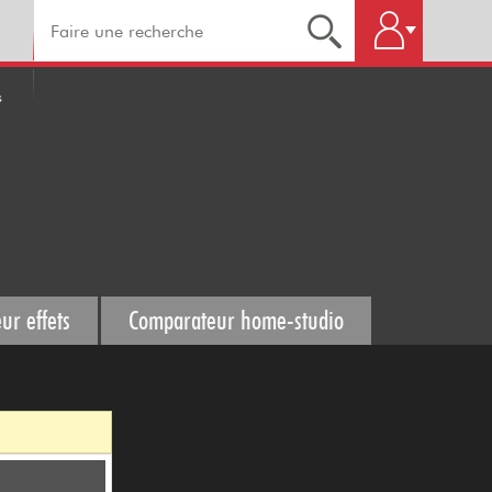
s
ur effets
Comparateur home-studio