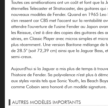
Toutes ces améliorations ont un coût et font que la J
éternelles Telecaster et Stratocaster, des guitares qu
nouveaux modèles de Fender. Quand en 1965 Leo Fen
s'en ressent car CBS met l'accent sur la rentabilité av
attendre l'ouverture de l'usine Fender au Japon ava
les Reissue, c'est à dire des copies des guitares des
séries, en Classic Player avec micros simples et mi
plus récemment. Une version Baritone mélange de la
de 28.5" (soit 72,39 cm) ainsi que la Jaguar Bass, 
semi-creux.
Aujourd'hui si la Jaguar a mis plus de temps à trouv
l'histoire de Fender. Sa polyvalence n'est plus à dé
aux styles variés tels que Sonic Youth, les Beach Bo
comme Cobain sera honoré d'un modèle signature.
AUTRES MODÈLES IMPORTANTS