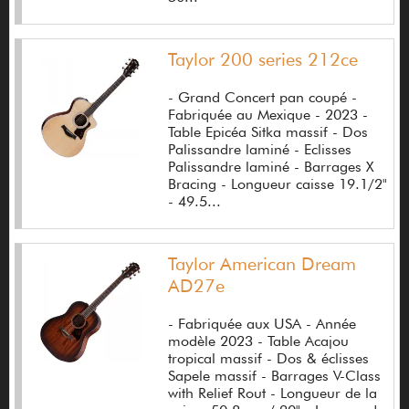
Digitech
Taylor 200 series 212ce
DiMarzio
- Grand Concert pan coupé -
Dingwall
Fabriquée au Mexique - 2023 -
Table Epicéa Sitka massif - Dos
Dino
Palissandre laminé - Eclisses
Palissandre laminé - Barrages X
Dixon
Bracing - Longueur caisse 19.1/2"
- 49.5...
DJ Tech
Dobro
Taylor American Dream
Doctor
AD27e
DOD
- Fabriquée aux USA - Année
modèle 2023 - Table Acajou
Dogal
tropical massif - Dos & éclisses
Sapele massif - Barrages V-Class
Donnat Philippe
with Relief Rout - Longueur de la