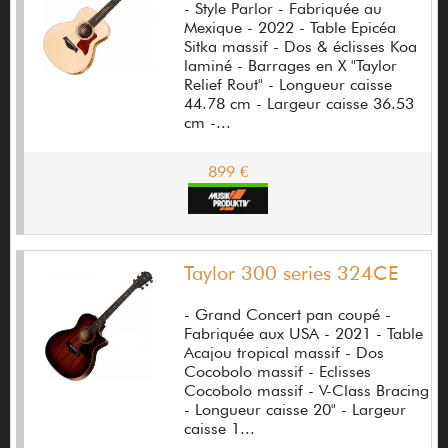
Chillbass
- Style Parlor - Fabriquée au
Mexique - 2022 - Table Epicéa
Chunk System
Sitka massif - Dos & éclisses Koa
laminé - Barrages en X "Taylor
Cioks
Relief Rout" - Longueur caisse
44.78 cm - Largeur caisse 36.53
Clavia
cm -...
CME
899 €
Coffin Case
Cole clark guitars
Taylor 300 series 324CE
Collings
Collision Devices
- Grand Concert pan coupé -
Fabriquée aux USA - 2021 - Table
Colsound
Acajou tropical massif - Dos
Cocobolo massif - Eclisses
Cordial
Cocobolo massif - V-Class Bracing
- Longueur caisse 20" - Largeur
Cordoba
caisse 1...