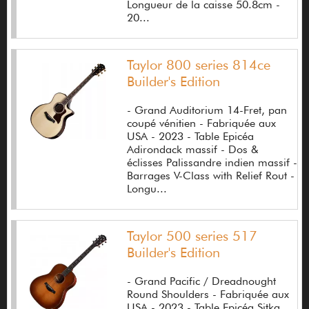
Longueur de la caisse 50.8cm -
E.A.R
20...
E.T. Blues Guitares
Eagle mountain
Taylor 800 series 814ce
Builder's Edition
Eagletone
- Grand Auditorium 14-Fret, pan
EarMaster
coupé vénitien - Fabriquée aux
USA - 2023 - Table Epicéa
Earprotex
Adirondack massif - Dos &
éclisses Palissandre indien massif -
Earthquaker devices
Barrages V-Class with Relief Rout -
Longu...
Earvana
Eastman
Taylor 500 series 517
Eastone
Builder's Edition
Eastwood
- Grand Pacific / Dreadnought
Round Shoulders - Fabriquée aux
EBow
USA - 2023 - Table Epicéa Sitka