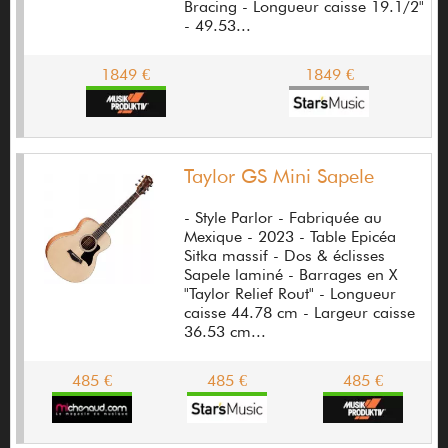
Bracing - Longueur caisse 19.1/2"
- 49.53...
Behringer
Belcat
1849 €
1849 €
Benedetti
Benedetto
Taylor GS Mini Sapele
Benrod
- Style Parlor - Fabriquée au
Benson Amps
Mexique - 2023 - Table Epicéa
Sitka massif - Dos & éclisses
Bertrand Ligier
Sapele laminé - Barrages en X
"Taylor Relief Rout" - Longueur
Bespeco
caisse 44.78 cm - Largeur caisse
36.53 cm...
Beta Three
Beyerdynamic
485 €
485 €
485 €
BG