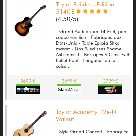
Amada
Taylor Builder's Edition
514CE
American DJ
(4.50/5)
Ampeg
- Grand Auditorium 14-Fret, pan
AMT electronics
coupé vénitien - Fabriquée aux
Etats-Unis - Table Epicéa Sitka
Anasounds
massif - Dos & éclisses Shamel
Ash massif - Barrages V-Class with
Andaluza
Relief Rout - Longueur de la
caiss...
APart-Audio
3699 €
3699 €
3799 €
Apex
Aphex
Apogee Digital
Taylor Academy 12e-N
Applause
Walnut
Apple
- Style Grand Concert - Fabriquée