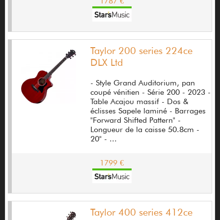
1787 €
Breedlove
Brian May Guitars
Brian Moore
Taylor 200 series 224ce
DLX Ltd
Brunetti
- Style Grand Auditorium, pan
BSG
coupé vénitien - Série 200 - 2023 -
Table Acajou massif - Dos &
BSS
éclisses Sapele laminé - Barrages
"Forward Shifted Pattern" -
BSX
Longueur de la caisse 50.8cm -
20" - ...
BT amp
Budda
1799 €
Bugera
Bullet Cable
Taylor 400 series 412ce
Burlaud Jean-Marc