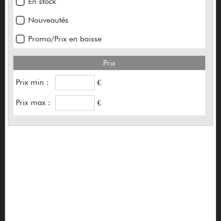
En stock
Ace Amplification
Nouveautés
Aclam
Promo/Prix en baisse
Acoufun
Prix
Adam
Prix min :
€
Adam hall
Prix max :
€
Adamas
Admira
Aebersold
AER
Aguilar
Akai
AKG