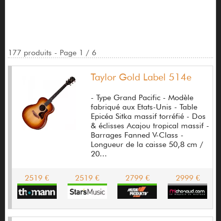
Alain Quéguiner
Alembic
177 produits - Page 1 / 6
Alesis
Alhambra
Taylor Gold Label 514e
Allen & Heath
- Type Grand Pacific - Modèle
fabriqué aux Etats-Unis - Table
Allparts
Epicéa Sitka massif torréfié - Dos
& éclisses Acajou tropical massif -
Almansa
Barrages Fanned V-Class -
Longueur de la caisse 50,8 cm /
Almera
20...
Aloha
2519 €
2519 €
2799 €
2999 €
Alquier Guitars
Alvarez