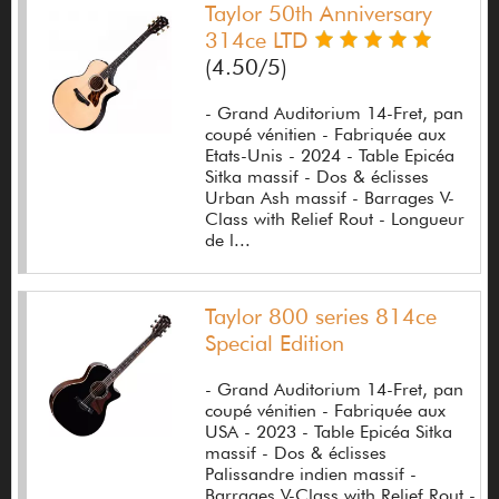
Taylor 50th Anniversary
Custom77
314ce LTD
(4.50/5)
D'addario
D'andrea
- Grand Auditorium 14-Fret, pan
coupé vénitien - Fabriquée aux
D'Angelico
Etats-Unis - 2024 - Table Epicéa
Sitka massif - Dos & éclisses
Daisy Rock
Urban Ash massif - Barrages V-
Class with Relief Rout - Longueur
Dallas
de l...
Damage Control
Taylor 800 series 814ce
Danelectro
Special Edition
Dave Smith Instruments
- Grand Auditorium 14-Fret, pan
Dawner Prince Effects
coupé vénitien - Fabriquée aux
USA - 2023 - Table Epicéa Sitka
DB Technologies
massif - Dos & éclisses
Palissandre indien massif -
DBX
Barrages V-Class with Relief Rout -