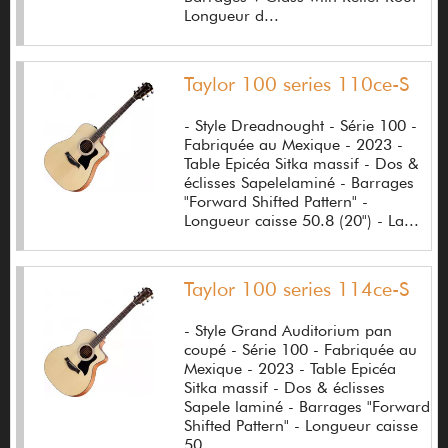
Longueur d...
Dean
Dean MarkLey
Taylor 100 series 110ce-S
Death by audio
- Style Dreadnought - Série 100 -
Defurne Gérard
Fabriquée au Mexique - 2023 -
Table Epicéa Sitka massif - Dos &
Degtiarev Ivan
éclisses Sapelelaminé - Barrages
"Forward Shifted Pattern" -
Dell'arte
Longueur caisse 50.8 (20") - La...
Delson
Taylor 100 series 114ce-S
DENON
- Style Grand Auditorium pan
Diamond
coupé - Série 100 - Fabriquée au
Mexique - 2023 - Table Epicéa
Diana
Sitka massif - Dos & éclisses
Sapele laminé - Barrages "Forward
Diezel
Shifted Pattern" - Longueur caisse
50...
Digidesign