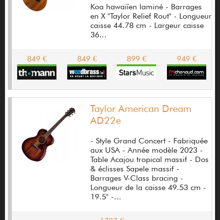
Blue Microphones
Koa hawaiïen laminé - Barrages
en X "Taylor Relief Rout" - Longueur
Blueridge
caisse 44.78 cm - Largeur caisse
36...
Bluguitar
849 €
849 €
899 €
949 €
BMS Guitars
Bob l'eponge
Body Glove
Taylor American Dream
Bogner
AD22e
Bogren Digital
- Style Grand Concert - Fabriquée
aux USA - Année modèle 2023 -
Bondi Effect
Table Acajou tropical massif - Dos
& éclisses Sapele massif -
Bose
Barrages V-Class bracing -
Longueur de la caisse 49.53 cm -
Boss
19.5" -...
Boucher Guitares