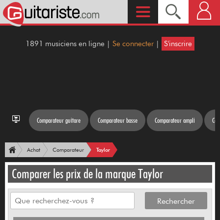
1891 musiciens en ligne |
Se connecter
|
S'inscrire
Comparateur guitare
Comparateur basse
Comparateur ampli
Com
Taylor
Achat
Comparateur
Comparer les prix de la marque Taylor