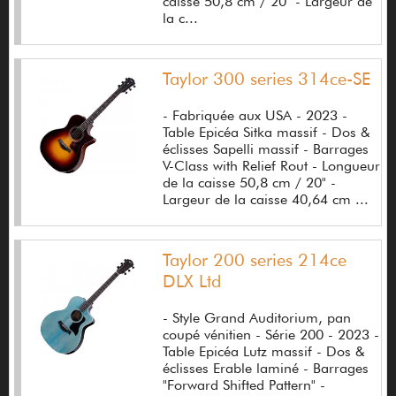
caisse 50,8 cm / 20" - Largeur de
Donner
la c...
DR
Dr. Z
Taylor 300 series 314ce-SE
Drawmer
- Fabriquée aux USA - 2023 -
Table Epicéa Sitka massif - Dos &
Druet François
éclisses Sapelli massif - Barrages
V-Class with Relief Rout - Longueur
Dsm Humboldt
de la caisse 50,8 cm / 20" -
Largeur de la caisse 40,64 cm ...
Duesenberg
Dugain
Taylor 200 series 214ce
Dunlop
DLX Ltd
DV Mark
- Style Grand Auditorium, pan
coupé vénitien - Série 200 - 2023 -
Dynaudio
Table Epicéa Lutz massif - Dos &
éclisses Erable laminé - Barrages
E-II (ex ESP)
"Forward Shifted Pattern" -