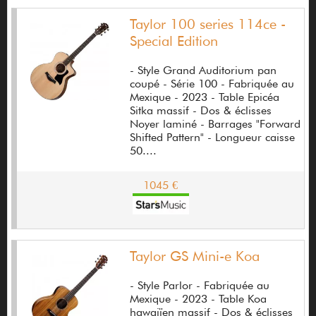
Big John
Taylor 100 series 114ce -
BigLloyde
Special Edition
Bigsby
- Style Grand Auditorium pan
Birdsong Amplification
coupé - Série 100 - Fabriquée au
Mexique - 2023 - Table Epicéa
Bixonic
Sitka massif - Dos & éclisses
Noyer laminé - Barrages "Forward
Black Arts Toneworks
Shifted Pattern" - Longueur caisse
50....
Blackbird
1045 €
Blackheart
Blackstar
Blade
Taylor GS Mini-e Koa
Blue Cat Audio
- Style Parlor - Fabriquée au
Blue Magic Pick
Mexique - 2023 - Table Koa
hawaiïen massif - Dos & éclisses