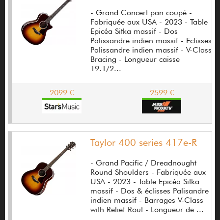
- Grand Concert pan coupé -
Burns
Fabriquée aux USA - 2023 - Table
Epicéa Sitka massif - Dos
Cakewalk
Palissandre indien massif - Eclisses
Palissandre indien massif - V-Class
Camps
Bracing - Longueur caisse
19.1/2...
Caparison
Carl Martin
2099 €
2599 €
Carlsbro
Caroline Guitar Company
Taylor 400 series 417e-R
Caron Mathias
Carvalho
- Grand Pacific / Dreadnought
Round Shoulders - Fabriquée aux
Carver
USA - 2023 - Table Epicéa Sitka
massif - Dos & éclisses Palisandre
Carvin Amplifiers
indien massif - Barrages V-Class
with Relief Rout - Longueur de ...
Castellucia