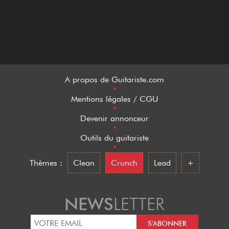
Esteve
Etymotic Research
Euromet
Eventide
Everly
A propos de Guitariste.com
•
EVH
Mentions légales / CGU
•
Evolutiomusic
Devenir annonceur
•
EWS
Outils du guitariste
•
Fairfield Circuitry
Thèmes :
Clean
Crunch
Lead
+
Faith
Fame
NEWS
LETTER
Fane