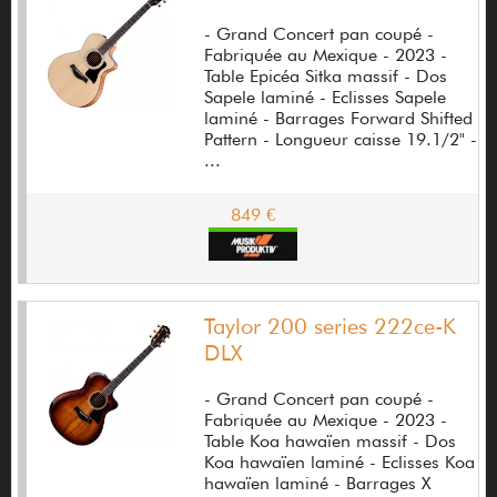
Bad Cat
- Grand Concert pan coupé -
Fabriquée au Mexique - 2023 -
Bad Seed Guitars
Table Epicéa Sitka massif - Dos
Sapele laminé - Eclisses Sapele
Baltimore
laminé - Barrages Forward Shifted
Pattern - Longueur caisse 19.1/2" -
Banzai
...
Bartolini
849 €
Basix
Battiston Guitar
Baudry Guitars
Taylor 200 series 222ce-K
DLX
BBE
- Grand Concert pan coupé -
Be-ez
Fabriquée au Mexique - 2023 -
Table Koa hawaïen massif - Dos
Beat buddy
Koa hawaïen laminé - Eclisses Koa
hawaïen laminé - Barrages X
Beetronics