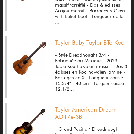
massif torréfié - Dos & éclisses
EBS
Acajou massif - Barrages V-Class
with Relief Rout - Longueur de la
Echo d'Artistes
...
Echo Digital
eden
Taylor Baby Taylor BTe-Koa
Edirol
- Style Dreadnought 3/4 -
Fabriquée au Mexique - 2023 -
Editions Connection
Table Koa hawaïen massif - Dos &
éclisses en Koa hawaïen laminé -
Edwards
Barrages en X - Longueur caisse
15.3/4" - 40 cm - Largeur caisse
Egnater
12.1/2...
EKO
Taylor American Dream
Electro Harmonix
AD17e-SB
Electro-Voice
- Grand Pacific / Dreadnought
Elixir