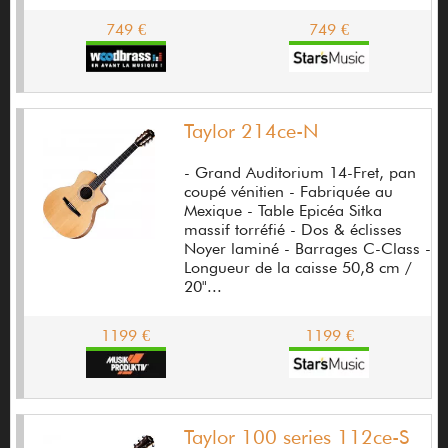
Audio Technica
749 €
749 €
Audirac Gérard
Audix
Taylor 214ce-N
Augustine
Avalon
- Grand Auditorium 14-Fret, pan
coupé vénitien - Fabriquée au
Avid
Mexique - Table Epicéa Sitka
massif torréfié - Dos & éclisses
Azahar
Noyer laminé - Barrages C-Class -
Longueur de la caisse 50,8 cm /
B&C Speakers
20"...
B-52
1199 €
1199 €
B-band
B.C.Rich
Taylor 100 series 112ce-S
Bacchus