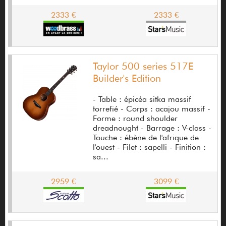
Cort
2333 €
2333 €
Cortex
CostaLab
Covenant
Taylor 500 series 517E
Builder's Edition
Coxx
- Table : épicéa sitka massif
Crafter
torrefié - Corps : acajou massif -
Forme : round shoulder
Crate
dreadnought - Barrage : V-class -
Touche : ébène de l'afrique de
Crazy Tube Circuits
l'ouest - Filet : sapelli - Finition :
sa...
Crel
Crest Audio
2959 €
3099 €
Crown
Cuenca