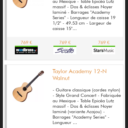
au Mexique - Table Epicéa Lutz
Aquilina
massif - Dos & éclisses Noyer
laminé - Barrages "Academy
Aria
Series" - Longueur de caisse 19
1/2" - 49.53 cm - Largeur de
Arobas Music
caisse 15"...
Art
769 €
769 €
769 €
Art & Lutherie
Artec
Artisan
Taylor Academy 12-N
Walnut
Arturia
Ashdown
- Guitare classique (cordes nylon)
- Style Grand Concert - Fabriquée
Ashley guitare
au Mexique - Table Epicéa Lutz
massif - Dos & éclisses Noyer
Audient
laminé (variante Acajou) -
Barrages "Academy Series" -
Audilo
Longueur ...