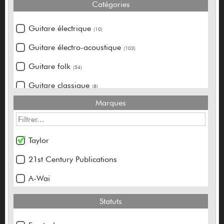
Catégories
Guitare électrique
(10)
Guitare électro-acoustique
(103)
Guitare folk
(54)
Guitare classique
(8)
Marques
Pédale guitare
(1)
Footswitch / contrôle / sélecteur
(1)
Taylor
Accordeur
(1)
21st Century Publications
Micro guitare et basse
(1)
A-Wai
Basse acoustique & électro
(2)
Ableton
Statuts
ABM