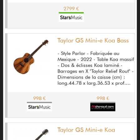
2799 €
Catalinbread
Celestion
Celmo
Taylor GS Mini-e Koa Bass
Chaosound
- Style Parlor - Fabriquée au
Chapman
Mexique - 2022 - Table Koa massif
- Dos & éclisses Koa laminé -
Charbonnier Yoann
Barrages en X "Taylor Relief Rout" -
Dimensions de la caisse (cm) :
Charvel
long.44.78 x larg.36.53 x prof....
Chase Bliss Audio
998 €
998 €
Chatelier Frères
Cherub
Taylor GS Mini-e Koa
Cheval Franck