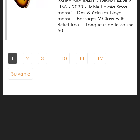
Round Shoulders - Fabriquée aux
USA - 2023 - Table Epicéa Sitka
Elypse
massif - Dos & éclisses Noyer
massif - Barrages V-Class with
Emagic
Relief Rout - Longueur de la caisse
50...
EMG
Eminence
Empress
1
2
3
...
10
11
12
Engelbrecht Vincent
Suivante
Engl
Eno
Epiphone
Ernie Ball
ESP