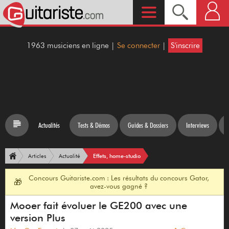
1963 musiciens en ligne |
Se connecter
|
S'inscrire
Actualités
Tests & Démos
Guides & Dossiers
Interviews
Effets, home-studio
Articles
Actualité
Concours Guitariste.com : Les résultats du concours Gator,
🎁
avez-vous gagné ?
Mooer fait évoluer le GE200 avec une
version Plus