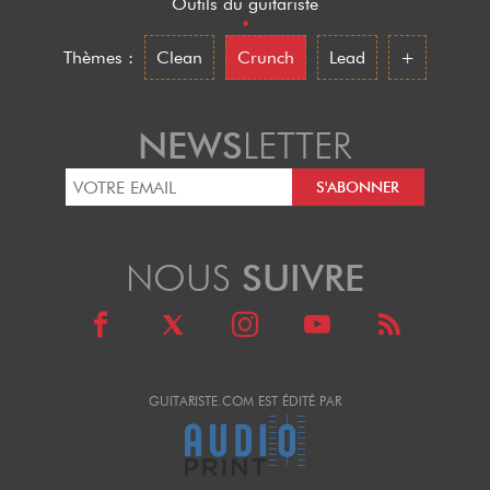
Outils du guitariste
•
Thèmes :
Clean
Crunch
Lead
+
NEWS
LETTER
NOUS
SUIVRE
GUITARISTE.COM EST ÉDITÉ PAR