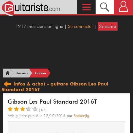
1217 musiciens en ligne |
Se connecter
|
S'inscrire
Guitare
Reviews
Infos & achat - guitare Gibson Les Paul
Standard 2016T
Gibson Les Paul Standard 2016T
(3/5)
Avis guitare publié le 12/10/2016 par
Brokenjig