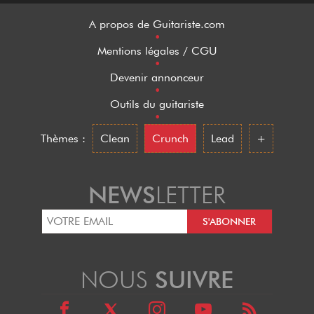
A propos de Guitariste.com
•
Mentions légales / CGU
•
Devenir annonceur
•
Outils du guitariste
•
Thèmes :
Clean
Crunch
Lead
+
NEWS
LETTER
NOUS
SUIVRE