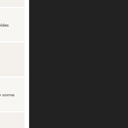
oldes
le sonne