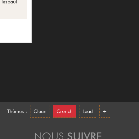
n lespaul
•
Thèmes :
Clean
Crunch
Lead
+
NOUS
SUIVRE