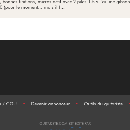
 bonnes finitions, micros actif avec 2 piles 1.5 v. j'ai une gibso
0 (pour le moment... mais il f...
es / CGU
•
Devenir annonceur
•
Outils du guitariste
GUITARISTE.COM EST ÉDITÉ PAR