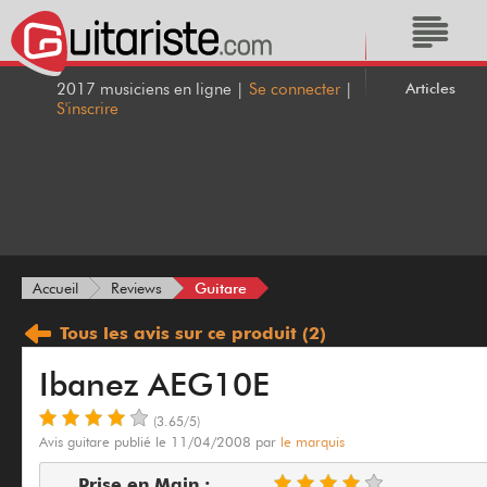
Articles
2017 musiciens en ligne |
Se connecter
|
S'inscrire
Guitare
Accueil
Reviews
Tous les avis
sur ce produit
(2)
Ibanez AEG10E
(3.65/5)
Avis guitare publié le 11/04/2008 par
le marquis
Prise en Main :