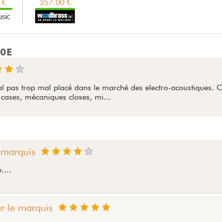
 €
257.00 €
10E
ral pas trop mal placé dans le marché des electro-acoustiques. C
cases, mécaniques closes, mi...
 marquis
....
r le marquis