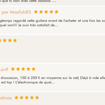
que tu bon avec cette Jazzbox. ...
par Maxfish85
mps regardé cette guitare avant de l'acheter et une fois les s
uel son!!! Je suis très satisfait de...
ujulf
 d'occasion, 150 à 250 € en moyenne sur le net) Déjà à vide el
est top ! L’électronique de qual...
olinox