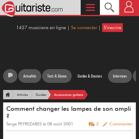
1427 musiciens en ligne |
Se connecter
|
S'inscrire
Actualités
Tests & Démos
Guides & Dossiers
Interviews
Accessoires guitare
Articles
Guides
Comment changer les lampes de son ampli
?
Serge PEYREZABES le 08 août 2001
2
Commenter