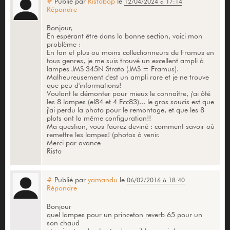
#
Publié par
Ristobop
le
12/04/2024 à 17:14
Répondre
Bonjour,
En espérant être dans la bonne section, voici mon
problème :
En fan et plus ou moins collectionneurs de Framus en
tous genres, je me suis trouvé un excellent ampli à
lampes JMS 345N Strato (JMS = Framus).
Malheureusement c'est un ampli rare et je ne trouve
que peu d'informations!
Voulant le démonter pour mieux le connaître, j'ai ôté
les 8 lampes (el84 et 4 Ecc83)... le gros soucis est que
j'ai perdu la photo pour le remontage, et que les 8
plots ont la même configuration!!
Ma question, vous l'aurez deviné : comment savoir où
remettre les lampes! (photos à venir.
Merci par avance
Risto
#
Publié par
yamandu
le
06/02/2016 à 18:40
Répondre
Bonjour
quel lampes pour un princeton reverb 65 pour un
son chaud