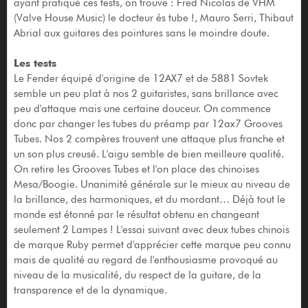
ayant pratiqué ces tests, on trouve : Fred Nicolas de VHM
(Valve House Music) le docteur és tube !, Mauro Serri, Thibaut
Abrial aux guitares des pointures sans le moindre doute.
Les tests
Le Fender équipé d'origine de 12AX7 et de 5881 Sovtek
semble un peu plat à nos 2 guitaristes, sans brillance avec
peu d'attaque mais une certaine douceur. On commence
donc par changer les tubes du préamp par 12ax7 Grooves
Tubes. Nos 2 compères trouvent une attaque plus franche et
un son plus creusé. L'aigu semble de bien meilleure qualité.
On retire les Grooves Tubes et l'on place des chinoises
Mesa/Boogie. Unanimité générale sur le mieux au niveau de
la brillance, des harmoniques, et du mordant… Déjà tout le
monde est étonné par le résultat obtenu en changeant
seulement 2 Lampes ! L'essai suivant avec deux tubes chinois
de marque Ruby permet d'apprécier cette marque peu connu
mais de qualité au regard de l'enthousiasme provoqué au
niveau de la musicalité, du respect de la guitare, de la
transparence et de la dynamique.