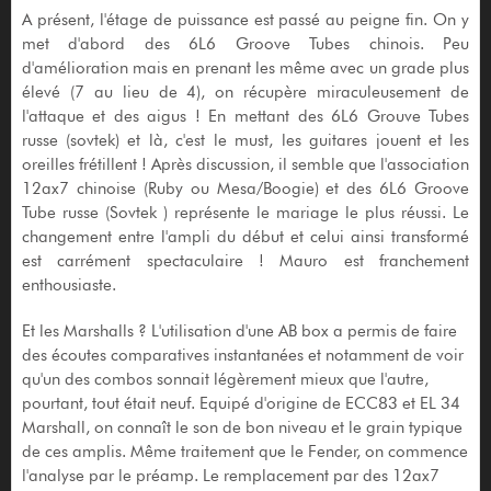
A présent, l'étage de puissance est passé au peigne fin. On y
met d'abord des 6L6 Groove Tubes chinois. Peu
d'amélioration mais en prenant les même avec un grade plus
élevé (7 au lieu de 4), on récupère miraculeusement de
l'attaque et des aigus ! En mettant des 6L6 Grouve Tubes
russe (sovtek) et là, c'est le must, les guitares jouent et les
oreilles frétillent ! Après discussion, il semble que l'association
12ax7 chinoise (Ruby ou Mesa/Boogie) et des 6L6 Groove
Tube russe (Sovtek ) représente le mariage le plus réussi. Le
changement entre l'ampli du début et celui ainsi transformé
est carrément spectaculaire ! Mauro est franchement
enthousiaste.
Et les Marshalls ? L'utilisation d'une AB box a permis de faire
des écoutes comparatives instantanées et notamment de voir
qu'un des combos sonnait légèrement mieux que l'autre,
pourtant, tout était neuf. Equipé d'origine de ECC83 et EL 34
Marshall, on connaît le son de bon niveau et le grain typique
de ces amplis. Même traitement que le Fender, on commence
l'analyse par le préamp. Le remplacement par des 12ax7