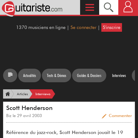
1370 musiciens en ligne |
Se connecter
|
S'inscrire
Actualités
Tests & Démos
Guides & Dossiers
Interviews
Interviews
Articles
Scott Henderson
Biz le 29 avril 2003
Commenter
Référence du jazz-rock, Scott Henderson jouait le 19