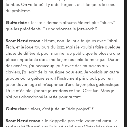
tomber. On va là où il y a de l'argent, c'est toujours le coeur
du problème.
Guitariste
: Tes trois derniers albums étaient plus "bluesy"
que les précédents. Tu abandonnes le jazz-rock ?
Scott Henderson
: Hmm, non. Je joue toujours avec Tribal
Tech, et je joue toujours du jazz. Mais je voulais faire quelque
chose de différent, pour montrer au public que le blues a une
place importante dans ma façon ressentir la musique. Durant
des années, j'ai beaucoup joué avec des musiciens aux
claviers, j'ai écrit de la musique pour eux. Je voulais un autre
groupe où la guitare serait l'instrument principal, pour en
jouer davantage et m'exprimer d'une façon plus guitaristique.
Là je m'éclate, j'adore jouer dans ce trio. C'est fun. Mais je
n'ai pas abandonné le reste pour autant.
Guitariste
: Alors, c'est juste un "side project" ?
Scott Henderson
: Je n'appelle pas cela vraiment ainsi. Le
seul projet "à part" que j'aie est celui avec Victor Wooden et