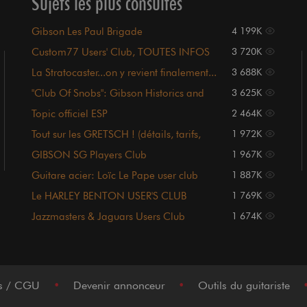
Sujets les plus consultés
Gibson Les Paul Brigade
4 199K
Custom77 Users' Club, TOUTES INFOS
3 720K
POST #1 !!!
La Stratocaster...on y revient finalement...
3 688K
"Club Of Snobs": Gibson Historics and
3 625K
Custom Shop
Topic officiel ESP
2 464K
Tout sur les GRETSCH ! (détails, tarifs,
1 972K
photos page UNE)
GIBSON SG Players Club
1 967K
Guitare acier: Loïc Le Pape user club
1 887K
Le HARLEY BENTON USER'S CLUB
1 769K
Jazzmasters & Jaguars Users Club
1 674K
[Sommaire p1.]
es / CGU
•
Devenir annonceur
•
Outils du guitariste