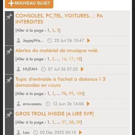
NOUVEAU SUJET
CONSOLES, PC,TEL, VOITURES...: PA
INTERDITES
[
Aller à la page :
1,
2
,
3
]
JayjayWa...
23 Juil 26 10:47
Alertes de matériel de musique volé.
[
Aller à la page :
1,
2
, ...
16
,
17
,
18
]
NUFAN
07 Juil 26 07:23
Topic d'entraide à l'achat à distance ! 3
demandes en cours
[
Aller à la page :
1,
2
, ...
98
,
99
,
100
]
erousseau
12 Juin 26 14:06
GROS TROLL INSIDE [A LIRE SVP]
[
Aller à la page :
1,
2
, ...
37
,
38
,
39
]
Lao
02 Déc 2025 20:15