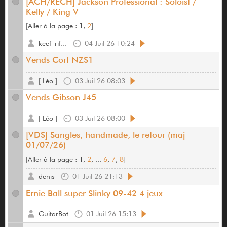
[ACH/RECH] Jackson Professional : Soloist /
Kelly / King V
[
Aller à la page :
1,
2
]
keef_rif...
04 Juil 26 10:24
Vends Cort NZS1
[ Léo ]
03 Juil 26 08:03
Vends Gibson J45
[ Léo ]
03 Juil 26 08:00
[VDS] Sangles, handmade, le retour (maj
01/07/26)
[
Aller à la page :
1,
2
, ...
6
,
7
,
8
]
denis
01 Juil 26 21:13
Ernie Ball super Slinky 09-42 4 jeux
GuitarBot
01 Juil 26 15:13