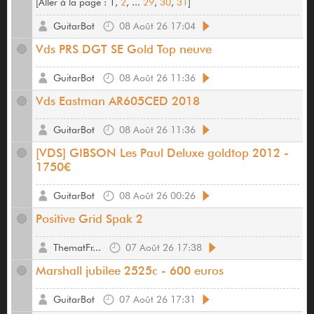
[
Aller à la page :
1,
2
, ...
29
,
30
,
31
]
GuitarBot
08 Août 26 17:04
Vds PRS DGT SE Gold Top neuve
GuitarBot
08 Août 26 11:36
Vds Eastman AR605CED 2018
GuitarBot
08 Août 26 11:36
[VDS] GIBSON Les Paul Deluxe goldtop 2012 -
1750€
GuitarBot
08 Août 26 00:26
Positive Grid Spak 2
ThematFr...
07 Août 26 17:38
Marshall jubilee 2525c - 600 euros
GuitarBot
07 Août 26 17:31