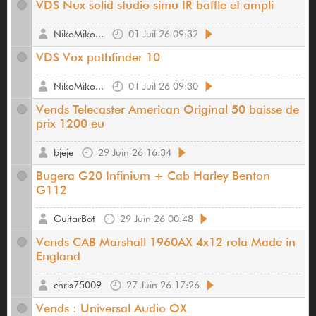
VDS Nux solid studio simu IR baffle et ampli
NikoMiko...
01 Juil 26 09:32
VDS Vox pathfinder 10
NikoMiko...
01 Juil 26 09:30
Vends Telecaster American Original 50 baisse de
prix 1200 eu
bjeje
29 Juin 26 16:34
Bugera G20 Infinium + Cab Harley Benton
G112
GuitarBot
29 Juin 26 00:48
Vends CAB Marshall 1960AX 4x12 rola Made in
England
chris75009
27 Juin 26 17:26
Vends : Universal Audio OX