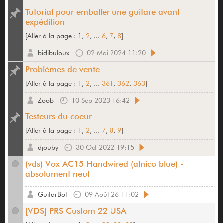
Tutorial pour emballer une guitare avant
expédition
[
Aller à la page :
1,
2
, ...
6
,
7
,
8
]
bidibuloux
02 Mai 2024 11:20
Problèmes de vente
[
Aller à la page :
1,
2
, ...
361
,
362
,
363
]
Zoob
10 Sep 2023 16:42
Testeurs du coeur
[
Aller à la page :
1,
2
, ...
7
,
8
,
9
]
djouby
30 Oct 2022 19:15
(vds) Vox AC15 Handwired (alnico blue) -
absolument neuf
GuitarBot
09 Août 26 11:02
[VDS] PRS Custom 22 USA