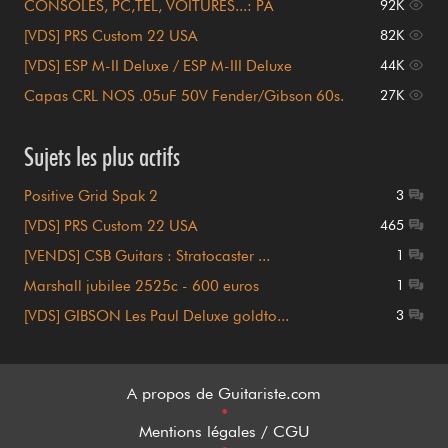
CONSOLES, PC,TEL, VOITURES...: PA
92K
INTERDITES
[VDS] PRS Custom 22 USA
82K
[VDS] ESP M-II Deluxe / ESP M-III Deluxe
44K
Capas CRL NOS .05uF 50V Fender/Gibson 60s.
27K
Sujets les plus actifs
Positive Grid Spak 2
3
[VDS] PRS Custom 22 USA
465
[VENDS] CSB Guitars : Stratocaster ...
1
Marshall jubilee 2525c - 600 euros
1
[VDS] GIBSON Les Paul Deluxe goldto...
3
A propos de Guitariste.com
•
Mentions légales / CGU