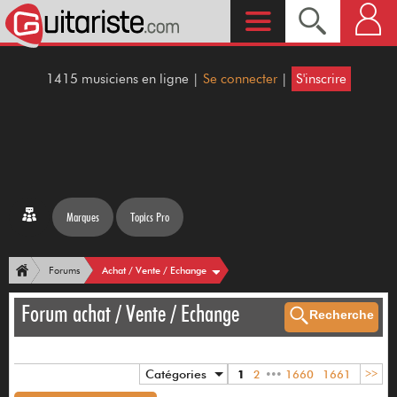
1415 musiciens en ligne |
Se connecter
|
S'inscrire
Marques
Topics Pro
Achat / Vente / Echange
Forums
Forum achat / Vente / Echange
Recherche
Catégories
1
2
•••
1660
1661
>>