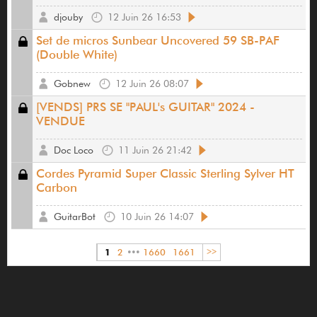
djouby
12 Juin 26 16:53
Set de micros Sunbear Uncovered 59 SB-PAF
(Double White)
Gobnew
12 Juin 26 08:07
[VENDS] PRS SE "PAUL's GUITAR" 2024 -
VENDUE
Doc Loco
11 Juin 26 21:42
Cordes Pyramid Super Classic Sterling Sylver HT
Carbon
GuitarBot
10 Juin 26 14:07
1
2
•••
1660
1661
>>