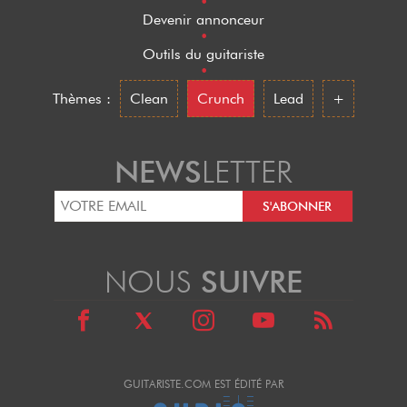
•
Devenir annonceur
•
Outils du guitariste
•
Thèmes :
Clean
Crunch
Lead
+
NEWS
LETTER
NOUS
SUIVRE
GUITARISTE.COM EST ÉDITÉ PAR