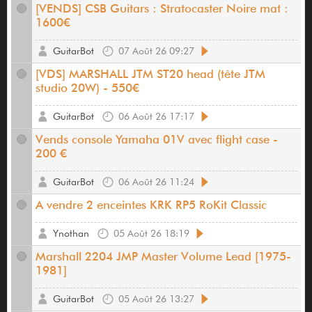
[VENDS] CSB Guitars : Stratocaster Noire mat :
1600€
GuitarBot
07 Août 26 09:27
[VDS] MARSHALL JTM ST20 head (tête JTM
studio 20W) - 550€
GuitarBot
06 Août 26 17:17
Vends console Yamaha 01V avec flight case -
200 €
GuitarBot
06 Août 26 11:24
A vendre 2 enceintes KRK RP5 RoKit Classic
Ynothan
05 Août 26 18:19
Marshall 2204 JMP Master Volume Lead [1975-
1981]
GuitarBot
05 Août 26 13:27