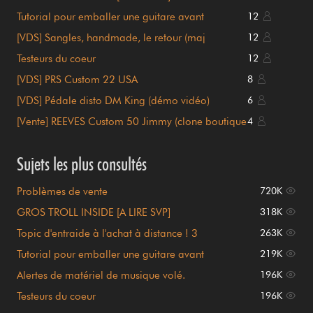
Tutorial pour emballer une guitare avant
12
expédition
[VDS] Sangles, handmade, le retour (maj
12
01/07/26)
Testeurs du coeur
12
[VDS] PRS Custom 22 USA
8
[VDS] Pédale disto DM King (démo vidéo)
6
[Vente] REEVES Custom 50 Jimmy (clone boutique
4
Hiwatt Page)
Sujets les plus consultés
Problèmes de vente
720K
GROS TROLL INSIDE [A LIRE SVP]
318K
Topic d'entraide à l'achat à distance ! 3
263K
demandes en cours
Tutorial pour emballer une guitare avant
219K
expédition
Alertes de matériel de musique volé.
196K
Testeurs du coeur
196K