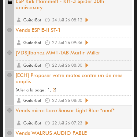
ESP Kirk Hammett - KH-3 Spider 30th
anniversary
GuitarBot
24 Juil 26 08:12
Vends ESP E-II ST-1
GuitarBot
22 Juil 26 09:36
[VDS]Ibanez MM1-TAB Martin Miller
GuitarBot
22 Juil 26 08:30
[ECH] Proposer votre matos contre un de mes
amplis
[
Aller à la page :
1,
2
]
GuitarBot
22 Juil 26 08:30
Vends micro Lace Sensor Light Blue *neuf*
GuitarBot
22 Juil 26 07:23
Vends WALRUS AUDIO FABLE