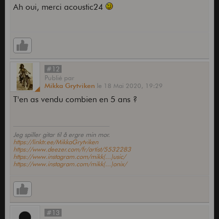
Ah oui, merci acoustic24
#12
Publié
par
Mikka Grytviken
le
18 Mai 2020,
19:29
T'en as vendu combien en 5 ans ?
Jeg spiller gitar til å ergre min mor.
https://linktr.ee/MikkaGrytviken
https://www.deezer.com/fr/artist/5532283
https://www.instagram.com/mikk(...)usic/
https://www.instagram.com/mikk(...)onix/
#13