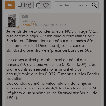
#1
Publié
par
tomes67
le
08 Août 2015,
13:51
Je vends de vieux condensateurs NOS vintage CRL «
disc ceramic caps », semblable à ceux utilisés par
Fender ou Gibson dans au début des années 60s
(les fameux « Red Dime cap »), soit le condo
standard d’une strat/tele/precision bass des 60s.
Les capas datent probablement du début des
années 60, avec une valeur de 0.05 uF (50V), c’est-
à-dire qu’ils sonneront moins bright et plus
chaud/ample que les 0.022uF montés sur les Fender
actuelles.
Des condos de même valeur étaient de temps en
temps montés sur des strats/tele dans les années 60
(cf photo d’un schéma d’une Stratocaster Serie L de
1964).