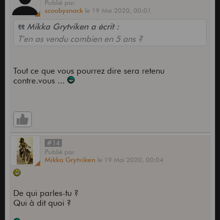
Publié
par
scoobysnack
le
19 Mai 2020,
00:01
Mikka Grytviken a écrit :
T'en as vendu combien en 5 ans ?
Tout ce que vous pourrez dire sera retenu
contre.vous ...
#14
Publié
par
Mikka Grytviken
le
19 Mai 2020,
00:04
De qui parles-tu ?
Qui à dit quoi ?