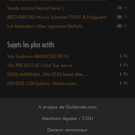
mètres
Vends micros Hepcat Série L
1K
[RECHERCHE] Micros Schecter F500T & Pickguard
0K
Laiton
Lot Médiators Ultex signature Hetfield
0K
Sujets les plus actifs
Vds Eastman AR605CED 2018
1
Vds PRS DGT SE Gold Top neuve
1
[VDS] MARSHALL JTM ST20 head (tête ...
1
[VENDS] CSB Guitars : Stratocaster ...
1
A propos de Guitariste.com
•
Mentions légales / CGU
•
Devenir annonceur