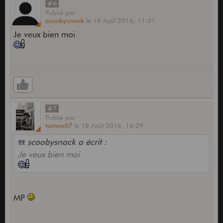
#6
Publié
par
scoobysnack
le
18 Août 2016,
11:31
Je veux bien moi
#7
Publié
par
tomes67
le
18 Août 2016,
16:29
scoobysnack a écrit :
Je veux bien moi
MP