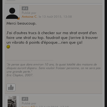
#4
Publié
par
Antoine C.
le
13 Août 2015,
13:58
Merci beaucoup.
J'ai d'autres trucs à checker sur ma strat avant d'en
faire une strat au top. faudrait que j'arrive à trouver
un vibrato 6 points d'époque...rien que ça!
"Je pense que dans environ 10 ans, la quasi totalité des maisons de
disques auront disparu. Sans vouloir froisser personne, ce ne sera pas
une grande perte."
Eric Clapton, 2007.
#5
Publié
par