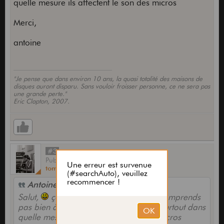
quelle mesure ils affectent le son des micros
Merci,
antoine
"Je pense que dans environ 10 ans, la quasi totalité des maisons de
disques auront disparu. Sans vouloir froisser personne, ce ne sera pas
une grande perte."
Eric Clapton, 2007.
#3
Publié
par
tomes67
le
13 Août 2015,
12:09
Antoine C. a écrit :
Salut,
ça a l'air intéressant, mais je comprends
pas bien à quoi servent ces condos et surtout dans
quelle mesure ils affectent le son des micros