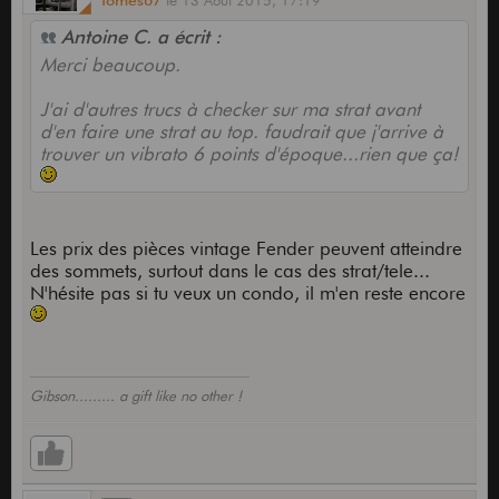
tomes67
le
13 Août 2015,
17:19
Antoine C. a écrit :
Merci beaucoup.
J'ai d'autres trucs à checker sur ma strat avant
d'en faire une strat au top. faudrait que j'arrive à
trouver un vibrato 6 points d'époque...rien que ça!
Les prix des pièces vintage Fender peuvent atteindre
des sommets, surtout dans le cas des strat/tele...
N'hésite pas si tu veux un condo, il m'en reste encore
Gibson......... a gift like no other !