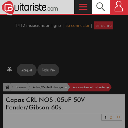
1412 musiciens en ligne |
Se connecter
|
S'inscrire
Marques
Topics Pro
Accessoires et Lutherie
Forums
Achat/Vente/Echange
Capas CRL NOS .05uF 50V
Fender/Gibson 60s.
1
2
>>