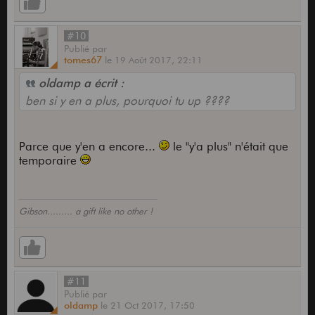
#10
Publié
par
tomes67
le
19 Août 2017,
22:11
oldamp a écrit :
ben si y en a plus, pourquoi tu up ????
Parce que y'en a encore...
le "y'a plus" n'était que
temporaire
Gibson......... a gift like no other !
#11
Publié
par
oldamp
le
21 Oct 2017,
17:50