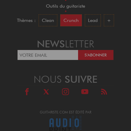
•
Outils du guitariste
•
Thèmes :
Clean
Crunch
Lead
+
NEWS
LETTER
NOUS
SUIVRE
GUITARISTE.COM EST ÉDITÉ PAR