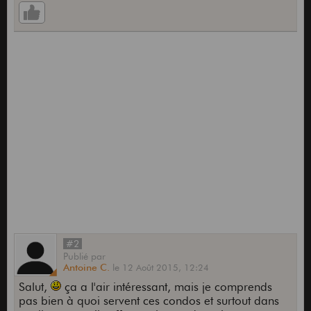
#2
Publié
par
Antoine C.
le
12 Août 2015,
12:24
Salut,
ça a l'air intéressant, mais je comprends
pas bien à quoi servent ces condos et surtout dans