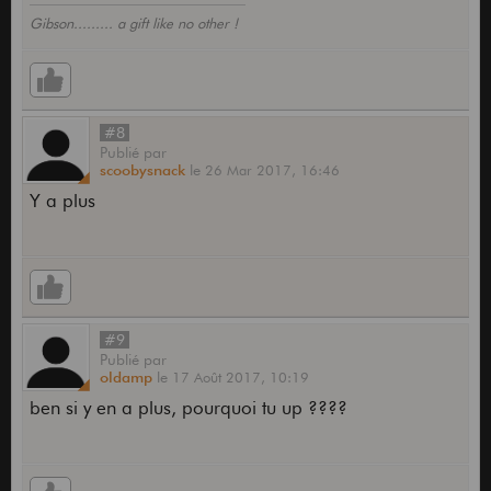
Gibson......... a gift like no other !
#8
Publié
par
scoobysnack
le
26 Mar 2017,
16:46
Y a plus
#9
Publié
par
oldamp
le
17 Août 2017,
10:19
ben si y en a plus, pourquoi tu up ????