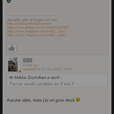
Jeg spiller gitar til å ergre min mor.
https://linktr.ee/MikkaGrytviken
https://www.deezer.com/fr/artist/5532283
https://www.instagram.com/mikk(...)usic/
https://www.instagram.com/mikk(...)onix/
#15
Publié
par
tomes67
le
22 Mai 2020,
10:24
Mikka Grytviken a écrit :
T'en as vendu combien en 5 ans ?
Aucune idée, mais j'ai un gros stock