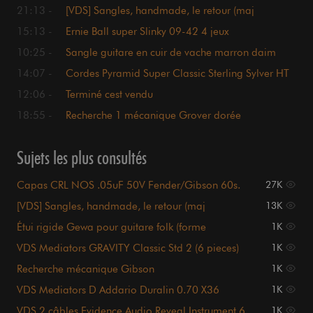
21:13 -
[VDS] Sangles, handmade, le retour (maj
01/07/26)
15:13 -
Ernie Ball super Slinky 09-42 4 jeux
10:25 -
Sangle guitare en cuir de vache marron daim
avec gravure
14:07 -
Cordes Pyramid Super Classic Sterling Sylver HT
Carbon
12:06 -
Terminé cest vendu
18:55 -
Recherche 1 mécanique Grover dorée
Sujets les plus consultés
Capas CRL NOS .05uF 50V Fender/Gibson 60s.
27K
[VDS] Sangles, handmade, le retour (maj
13K
01/07/26)
Étui rigide Gewa pour guitare folk (forme
1K
Dreadnought)
VDS Mediators GRAVITY Classic Std 2 (6 pieces)
1K
Recherche mécanique Gibson
1K
VDS Mediators D Addario Duralin 0.70 X36
1K
VDS 2 câbles Evidence Audio Reveal Instrument 6
1K