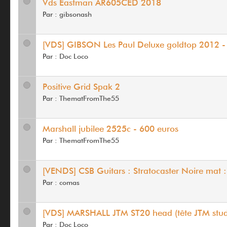
Vds Eastman AR605CED 2018
Par :
gibsonash
[VDS] GIBSON Les Paul Deluxe goldtop 2012 
Par :
Doc Loco
Positive Grid Spak 2
Par :
ThematFromThe55
Marshall jubilee 2525c - 600 euros
Par :
ThematFromThe55
[VENDS] CSB Guitars : Stratocaster Noire mat 
Par :
comas
[VDS] MARSHALL JTM ST20 head (tête JTM stu
Par :
Doc Loco