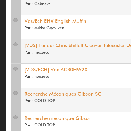
Par :
Gobnew
Vds/Ech EHX English Muff'n
Par :
Mikka Grytviken
[VDS] Fender Chris Shiflett Cleaver Telecaster D
Par :
neozecat
[VDS/ECH] Vox AC30HW2X
Par :
neozecat
Recherche Mécaniques Gibson SG
Par :
GOLD TOP
Recherche mécanique Gibson
Par :
GOLD TOP