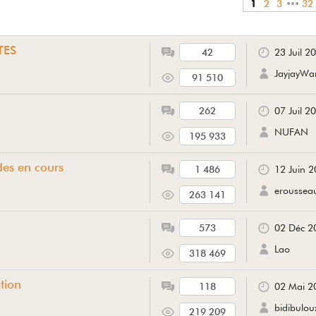
1
2
3
•••
32
TES
42
23 Juil 2
JayjayWa
91 510
262
07 Juil 2
NUFAN
195 933
des en cours
1 486
12 Juin 
eroussea
263 141
573
02 Déc 2
Lao
318 469
tion
118
02 Mai 2
bidibulou
219 209