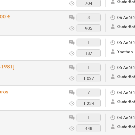
GuitarBot
704
200 €
3
06 Août 
GuitarBot
905
1
05 Août 
Ynothan
187
-1981]
1
05 Août 
GuitarBot
1 027
uros
7
04 Août 
GuitarBot
1 234
1
04 Août 
GuitarBot
448