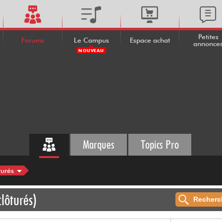
Petites
Forums
Le Campus
Espace achat
annonce
NOUVEAU
Marques
Topics Pro
turés
lôturés)
Recherc