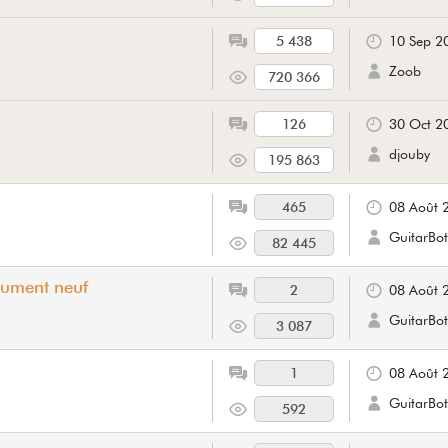
5 438
10 Sep 2
]
Zoob
720 366
126
30 Oct 2
djouby
195 863
465
08 Août 
GuitarBot
82 445
lument neuf
2
08 Août 
GuitarBot
3 087
1
08 Août 
GuitarBot
592