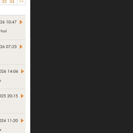
33
34
>>
026 10:47
rhol
026 07:23
2026 14:06
u
025 20:15
024 11:20
x