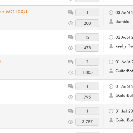
aha MG10XU
1
03 Août 
Bumble
208
12
02 Août 
keef_riff
478
)
2
01 Août 
GuitarBot
1 005
1
01 Août 
GuitarBot
795
1
31 Juil 2
GuitarBot
3 787