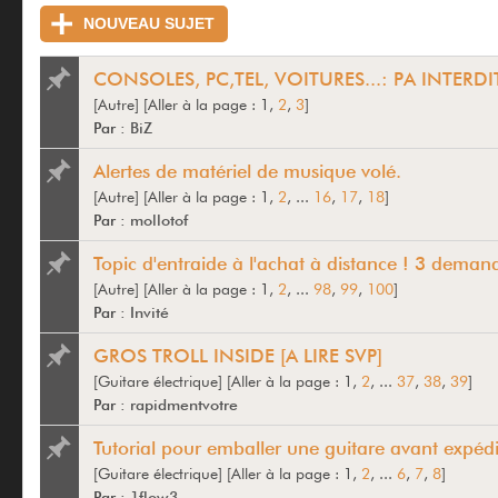
NOUVEAU SUJET
CONSOLES, PC,TEL, VOITURES...: PA INTERDI
[Autre]
[
Aller à la page :
1,
2
,
3
]
Par :
BiZ
Alertes de matériel de musique volé.
[Autre]
[
Aller à la page :
1,
2
, ...
16
,
17
,
18
]
Par :
mollotof
Topic d'entraide à l'achat à distance ! 3 deman
[Autre]
[
Aller à la page :
1,
2
, ...
98
,
99
,
100
]
Par :
Invité
GROS TROLL INSIDE [A LIRE SVP]
[Guitare électrique]
[
Aller à la page :
1,
2
, ...
37
,
38
,
39
]
Par :
rapidmentvotre
Tutorial pour emballer une guitare avant expédi
[Guitare électrique]
[
Aller à la page :
1,
2
, ...
6
,
7
,
8
]
Par :
1flow3