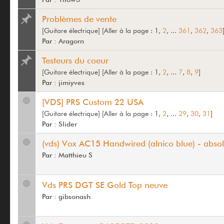
Problèmes de vente
[Guitare électrique]
[
Aller à la page :
1,
2
, ...
361
,
362
,
363
Par :
Aragorn
Testeurs du coeur
[Guitare électrique]
[
Aller à la page :
1,
2
, ...
7
,
8
,
9
]
Par :
jimiyves
[VDS] PRS Custom 22 USA
[Guitare électrique]
[
Aller à la page :
1,
2
, ...
29
,
30
,
31
]
Par :
Slider
(vds) Vox AC15 Handwired (alnico blue) - abso
Par :
Matthieu S
Vds PRS DGT SE Gold Top neuve
Par :
gibsonash