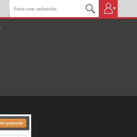
s
he
avancée