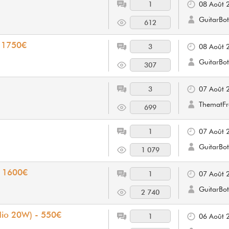
1
08 Août 
GuitarBot
612
- 1750€
3
08 Août 
GuitarBot
307
3
07 Août 
ThematF
699
1
07 Août 
GuitarBot
1 079
: 1600€
1
07 Août 
GuitarBot
2 740
dio 20W) - 550€
1
06 Août 