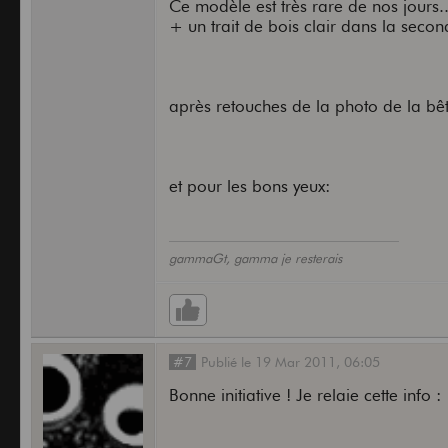
Ce modèle est très rare de nos jours.
Récompense de 300 euros
Edit :
+ un trait de bois clair dans la secon
après retouches de la photo de la bêt
et pour les bons yeux:
gammaGt, gamma je resterais
#7
Publié
le
19 Mar 2011,
06:05
Bonne initiative ! Je relaie cette info :