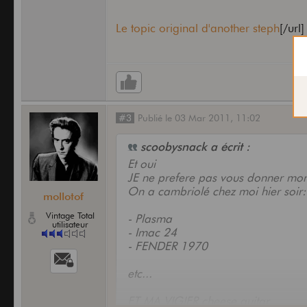
Le topic original d'another steph
[/url]
#3
Publié
le
03 Mar 2011,
11:02
scoobysnack a écrit :
Et oui
JE ne prefere pas vous donner mon e
On a cambriolé chez moi hier soir:
mollotof
Vintage Total
- Plasma
utilisateur
- Imac 24
- FENDER 1970
etc...
ET MA VIGIER cheese guitar