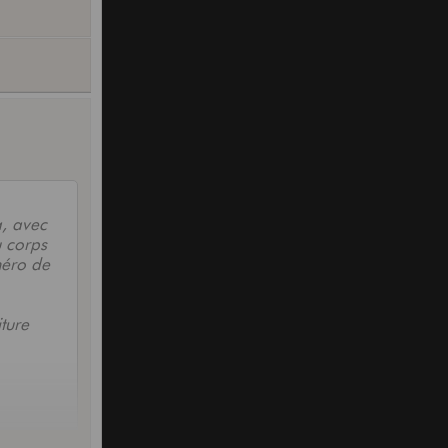
a, avec
u corps
méro de
ture