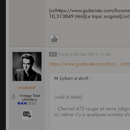
acheté JEUDI à Oostende grace à a
[urlhttps://www.guitariste.com/forum
10,313849.html]Le topic original[/url
c'est la 2/10
Je vais prevenir le max de mags, c
Faites de meme
MERCI les gars
je retroune
pleurer.........
#4
Publié
le
03 Mar 2011,
11:06
https://www.guitariste.com/for(...).htm
Lykan a écrit :
mollotof
Vintage Total
(volé à Metz]:
utilisateur
- Charvel 475 rouge et noire (dégr
ici même il y a quelques années d'a