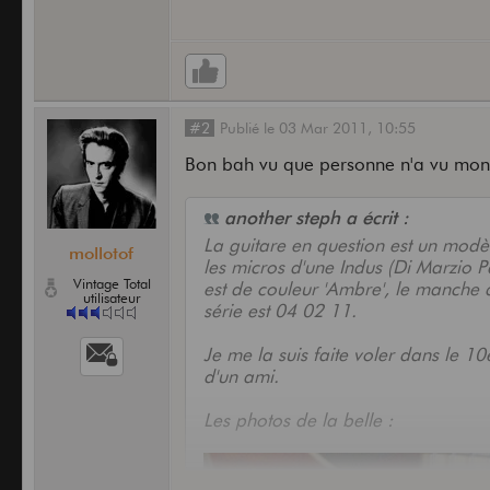
#2
Publié
le
03 Mar 2011,
10:55
Bon bah vu que personne n'a vu mon t
another steph a écrit :
La guitare en question est un modèl
mollotof
les micros d'une Indus (Di Marzio P
Vintage Total
est de couleur 'Ambre', le manche a
utilisateur
série est 04 02 11.
Je me la suis faite voler dans le 1
d'un ami.
Les photos de la belle :