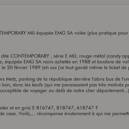
ORARY MIJ équipée EMG SA volée (plus pratique pour 
er dite CONTEMPORARY , série E MIJ, rouge métal (candy app
e, équipée EMG SA noirs achetés en 1988 et boutons de vo
5 le 20 février 1989 (eh oui j'ai tout gardé même le ticket de 
rs Metz, parking de la république derrière l'abris bus de l'u
loin, donc les keufs (qui me paraissaient pas très motivés p
t succeptible de voyager au delà de notre cher département...
Fender et en gris) E 816747, 818747, 618747 ?
nde case. Voilà,... récompense évidemment à qui me permett