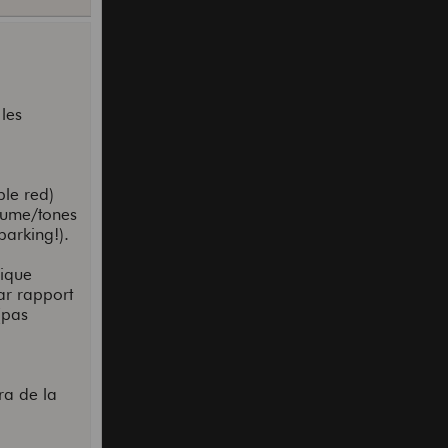
les
le red)
lume/tones
parking!).
nique
ar rapport
(pas
ra de la