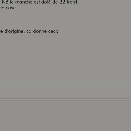
..NB le manche est doté de 22 frets!
 à celui qui me la trouvera.
de case...
e d'origine, ça donne ceci: