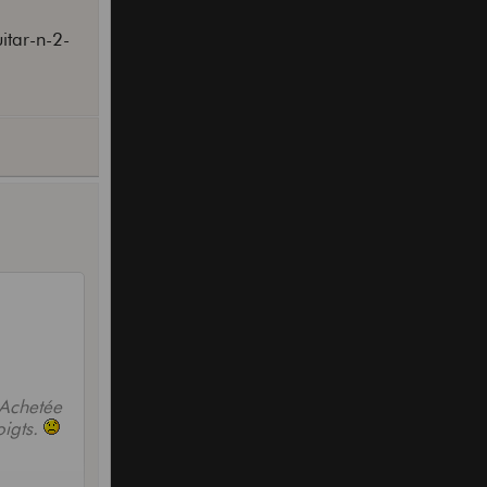
itar-n-2-
 Achetée
oigts.