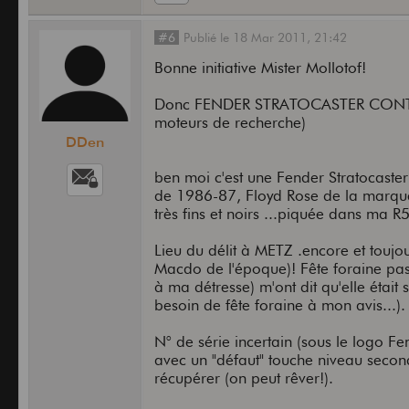
#6
Publié
le
18 Mar 2011,
21:42
Bonne initiative Mister Mollotof!
Donc FENDER STRATOCASTER CONTEMP
moteurs de recherche)
DDen
ben moi c'est une Fender Stratocast
de 1986-87, Floyd Rose de la marqu
très fins et noirs ...piquée dans ma R
Lieu du délit à METZ .encore et toujou
Macdo de l'époque)! Fête foraine pas 
à ma détresse) m'ont dit qu'elle étai
besoin de fête foraine à mon avis...).
N° de série incertain (sous le logo 
avec un "défaut" touche niveau seco
récupérer (on peut rêver!).