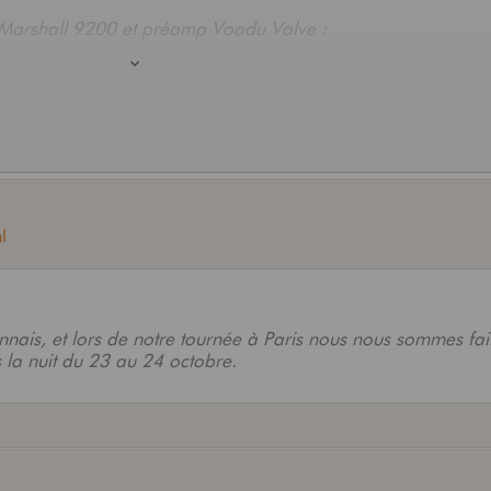
Marshall 9200 et préamp Voodu Valve :
 gaucher
rso pour celle-ci)
tème sans fil Shure, Big Muff, plein de jack, plein de jeux de
l
 et pédalier midi behringer FCB1010
nnais, et lors de notre tournée à Paris nous nous sommes fait
 la nuit du 23 au 24 octobre.