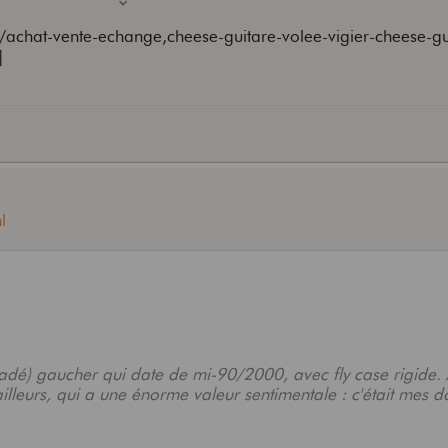
tomic buzz...
s/achat-vente-echange,cheese-guitare-volee-vigier-cheese-gu
]
ash, les marchés surtout
l
adé) gaucher qui date de mi-90/2000, avec fly case rigide.
illeurs, qui a une énorme valeur sentimentale : c'était mes d