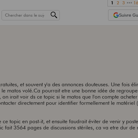
1
2
3
•••
1
Suivre
Gui
ratuites, et souvent y'a des annonces douteuses. Une fois éli
te le matos volé.Ca pourrait etre une bonne idée de regrouper
 on irait voir ds ce topic si le matos que l'on compte acheter
ntacter directement pour identifier formellement le matériel 
 ce topic en post-it, et ensuite faudrait éviter de venir y post
c fait 3564 pages de discussions stériles, ca va etre dur de 