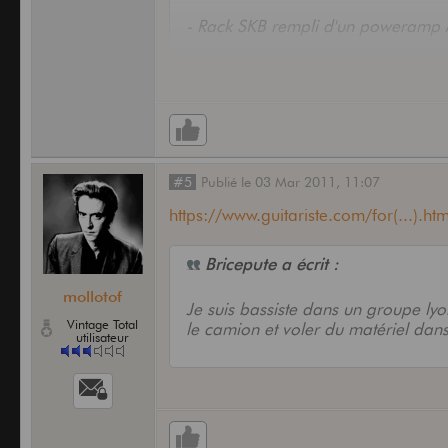
- Rack SKB rempli d'un poweramp 
- Guitare Electro-Accoustique Lâg
(malheureusement pas de photos pe
#5
Publié
le
03 Mar 2011,
11:07
- Malette remplie de : Cry Baby, sys
https://www.guitariste.com/for(...).htm
pleins d'accessoires, compresseur,
Bricepute a écrit :
mollotof
Je suis bassiste dans un groupe lyo
Vintage Total
le camion et voler du matériel dans
utilisateur