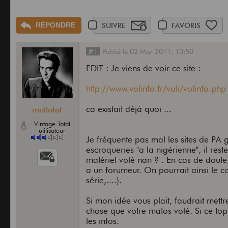
RÉPONDRE
SUIVRE
FAVORIS
#1
Publié
le
02 Mar 2011,
13:50
EDIT : Je viens de voir ce site :
http://www.volinfo.fr/voli/volinfo.php
ca existait déjà quoi ...
mollotof
Vintage Total
utilisateur
Je fréquente pas mal les sites de PA g
escroqueries "a la nigérienne", il res
matériel volé nan ? . En cas de doute,
a un forumeur. On pourrait ainsi le co
série,....).
Si mon idée vous plait, faudrait mettre
chose que votre matos volé. Si ce topi
les infos.