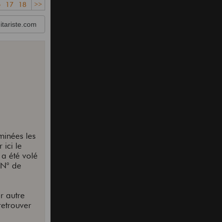
6
17
18
>>
tariste.com
minées les
 ici le
 a été volé
(N° de
er autre
retrouver