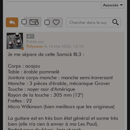
Associés
#1
Publié
par
Polysonic
le
16 Mai 2026,
12:15
Je me sépare de cette Samick RL3 :
Corps : acajou
Table : érable pommelé
Jointure corps-manche : manche semi-traversant
Manche : 3 pièces d'érable, mécanique Grover
Touche : noyer noir d'Amérique
Rayon de la touche : 305 mm (12")
Frettes : 22
Micro Wilkinson (bien meilleurs que les originaux)
La guitare est en très bon état général et sonne très
bien (elle n'a rien à envier à ma Les Paul).
Parfait pour du blues, Jazz et rock.