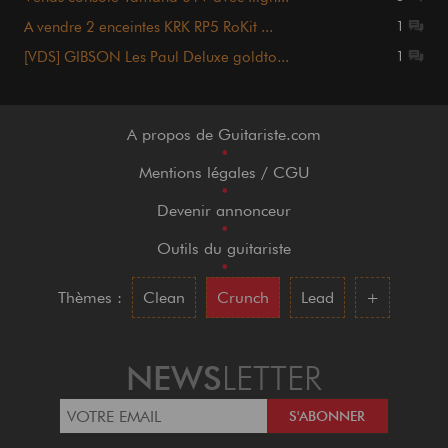
A vendre 2 enceintes KRK RP5 RoKit ...
1
[VDS] GIBSON Les Paul Deluxe goldto...
1
A propos de Guitariste.com
•
Mentions légales / CGU
•
Devenir annonceur
•
Outils du guitariste
•
Thèmes :
Clean
Crunch
Lead
+
NEWS
LETTER