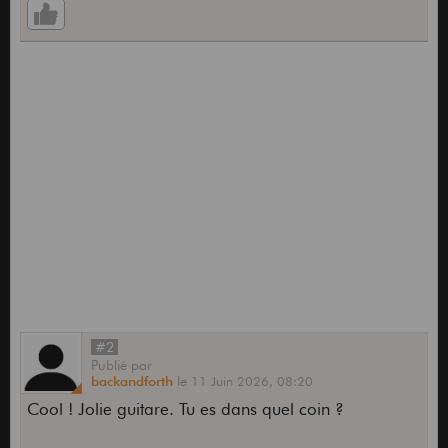
#2
Publié
par
backandforth
le
11 Juin 2026,
08:20
Cool ! Jolie guitare. Tu es dans quel coin ?