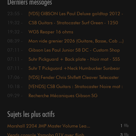
Derniers messages
23:55 -
[VDS] GIBSON Les Paul Deluxe goldtop 2012 -
1750€
19:32 -
CSB Guitars - Stratocaster Surf Green - 1250
euros
19:32 -
WGS Reaper 16 ohms
08:39 -
Mon vide grenier 2026 (Guitare, Basse, Cab ...)
07:11 -
Gibson Les Paul Junior 58 DC - Custom Shop
07:11 -
Suhr Pickguard + Back plate - Noir mat - SSS
07:11 -
Suhr T Pickguard +Neck Humbucker Sunbear
17:06 -
[VDS] Fender Chris Shiflett Cleaver Telecaster
Deluxe
10:18 -
[VENDS] CSB Guitars : Stratocaster Noire mat :
1600€
09:29 -
Recherche Mécaniques Gibson SG
Sujets les plus actifs
Marshall 2204 JMP Master Volume Lea...
1
Vends console Yamaha 01V avec fligh...
3