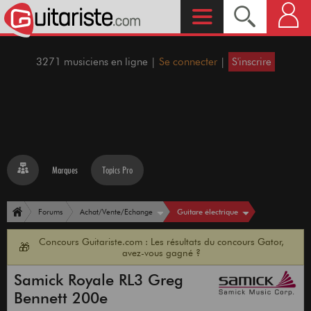
3271 musiciens en ligne |
Se connecter
|
S'inscrire
Marques
Topics Pro
Guitare électrique
Forums
Achat/Vente/Echange
Concours Guitariste.com : Les résultats du concours Gator,
🎁
avez-vous gagné ?
Samick Royale RL3 Greg
Bennett 200e