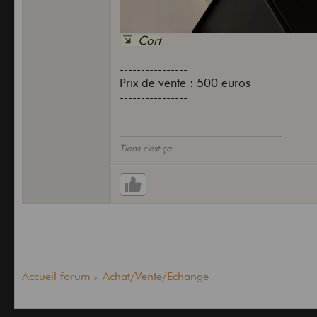
Cort
----------------
Prix de vente : 500 euros
----------------
Tiens c'est ça.
Accueil forum
Achat/Vente/Echange