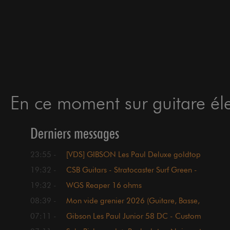
En ce moment sur guitare élec
Derniers messages
23:55 -
[VDS] GIBSON Les Paul Deluxe goldtop
2012 - 1750€
19:32 -
CSB Guitars - Stratocaster Surf Green -
1250 euros
19:32 -
WGS Reaper 16 ohms
08:39 -
Mon vide grenier 2026 (Guitare, Basse,
Cab ...)
07:11 -
Gibson Les Paul Junior 58 DC - Custom
Shop