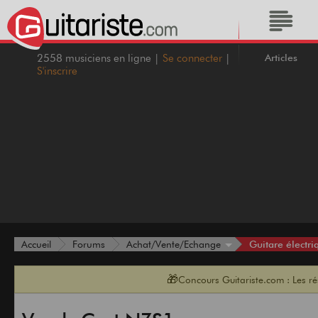
Articles
2558 musiciens en ligne |
Se connecter
|
S'inscrire
Guitare électri
Accueil
Forums
Achat/Vente/Echange
🎁
Concours Guitariste.com : Les r