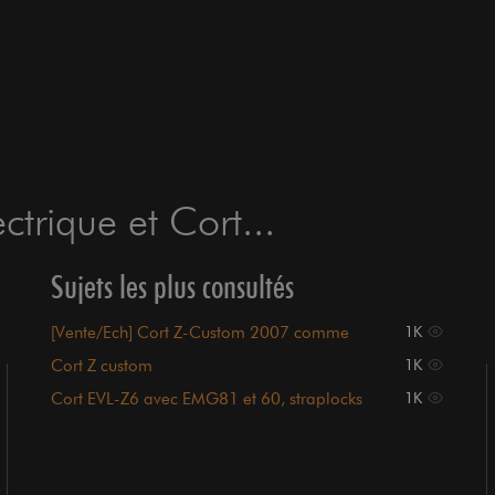
trique et Cort...
Sujets les plus consultés
[Vente/Ech] Cort Z-Custom 2007 comme
1K
neuve - 350€
Cort Z custom
1K
Cort EVL-Z6 avec EMG81 et 60, straplocks
1K
et case : 29 euros