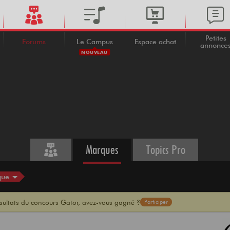
Petites
Forums
Le Campus
Espace achat
annonce
NOUVEAU
Marques
Topics Pro
que
ésultats du concours Gator, avez-vous gagné ?
Participer