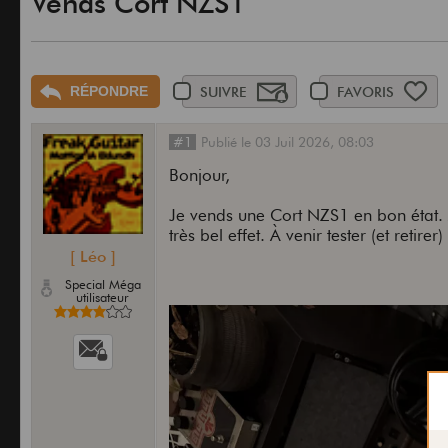
Vends Cort NZS1
RÉPONDRE
SUIVRE
FAVORIS
#1
Publié
le
03 Juil 2026,
08:03
Bonjour,
Je vends une Cort NZS1 en bon état. 
très bel effet. À venir tester (et retire
[ Léo ]
Special Méga
utilisateur