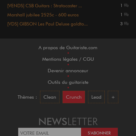
[VENDS] CSB Guitars : Stratocaster ...
1
Marshall jubilee 2525c - 600 euros
1
[VDS] GIBSON Les Paul Deluxe goldto...
3
A propos de Guitariste.com
•
Mentions légales / CGU
•
Devenir annonceur
•
Outils du guitariste
•
Thèmes :
Clean
Crunch
Lead
+
NEWS
LETTER