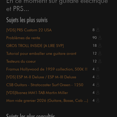
En ce moment sur guitare électrique
et PRS...
Sujets les plus suivis
[VDS] PRS Custom 22 USA
8
Problèmes de vente
90
GROS TROLL INSIDE [A LIRE SVP]
18
Tutorial pour emballer une guitare avant
12
expédition
Testeurs du coeur
12
Framus Hollywood de 1959 collection, 500€ !!
4
[VDS] ESP M-II Deluxe / ESP M-III Deluxe
4
CSB Guitars - Stratocaster Surf Green - 1250
4
euros
[VDS]Ibanez MM1-TAB Martin Miller
4
Mon vide grenier 2026 (Guitare, Basse, Cab ...)
4
Sujets les plus consultés