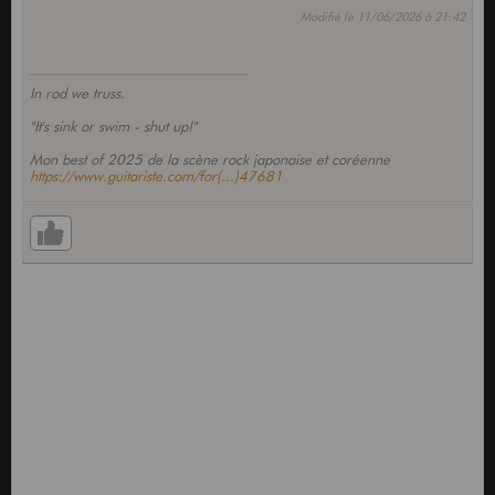
Modifié le 11/06/2026 à 21:42
In rod we truss.
"It's sink or swim - shut up!"
Mon best of 2025 de la scène rock japonaise et coréenne
https://www.guitariste.com/for(...)47681