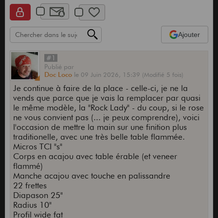
Ajouter
#1
Publié
par
Doc Loco
le
09 Juin 2026,
15:39
(Modifié 5 fois)
Je continue à faire de la place - celle-ci, je ne la
vends que parce que je vais la remplacer par quasi
le même modèle, la "Rock Lady" - du coup, si le rose
ne vous convient pas (... je peux comprendre), voici
l'occasion de mettre la main sur une finition plus
traditionelle, avec une très belle table flammée.
Micros TCI "s"
Corps en acajou avec table érable (et veneer
flammé)
Manche acajou avec touche en palissandre
22 frettes
Diapason 25"
Radius 10"
Profil wide fat