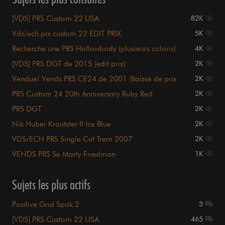
[VDS] PRS Custom 22 USA
82K
Vds/ech prs custom 22 EDIT PRIX
5K
Recherche une PRS Hollowbody (plusieurs coloris)
4K
[VDS] PRS DGT de 2015 (edit prix)
2K
Vendue! Vends PRS CE24 de 2001 (Baisse de prix
2K
1150€)
PRS Custom 24 20th Anniversary Ruby Red
2K
PRS DGT
2K
Nik Huber Krautster II Ice Blue
2K
VDS/ECH PRS Single Cut Trem 2007
2K
VENDS PRS Se Marty Friedman
1K
Sujets les plus actifs
Positive Grid Spak 2
3
[VDS] PRS Custom 22 USA
465