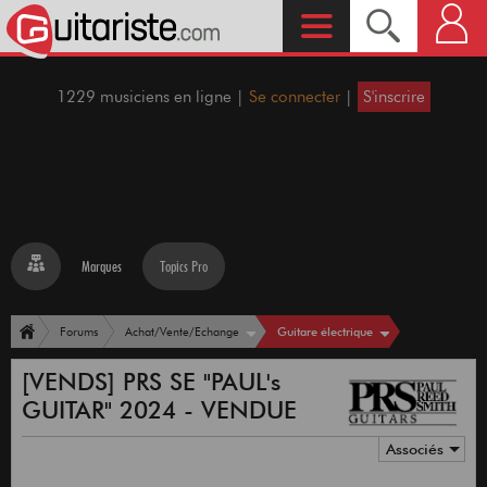
1229 musiciens en ligne |
Se connecter
|
S'inscrire
Marques
Topics Pro
Guitare électrique
Forums
Achat/Vente/Echange
[VENDS] PRS SE "PAUL's
GUITAR" 2024 - VENDUE
Associés