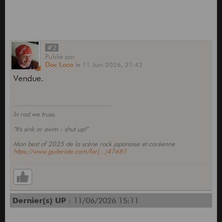
#2
Publié
par
Doc Loco
le
11 Juin 2026,
21:42
Vendue.
In rod we truss.
"It's sink or swim - shut up!"
Mon best of 2025 de la scène rock japonaise et coréenne
https://www.guitariste.com/for(...)47681
Dernier(s) UP
: 11/06/2026 15:11