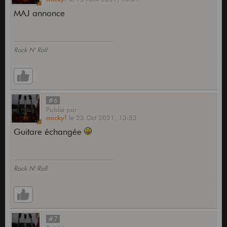
MAJ annonce
Rock N' Roll
#6
Publié
par
micky!
le
23 Oct 2021,
13:53
Guitare échangée
Rock N' Roll
#7