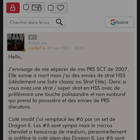
Suivre
#1
Publié
par
micky!
le
30 Juin 2021,
20:51
Hello,
J’envisage de me séparer de ma PRS SCT de 2007.
Elle sonne a mort mais j’ai des envies de strat HSS
(idéalement une Suhr classic ou Strat Elite). Donc si
vous avez une strat / super strat en HSS avec de
préférence une touche palissandre et non sunburst
qui prend la poussière et des envies de PRS
discutons.
Coté modif j’ai remplacé les #6 par un set de
Dragon II. Les #6 sont sympa mais le micros
chevalet a beaucoup de medium, personnellement
je préfère le coté plein des Dragon II. Les #6 sont