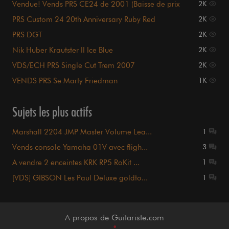
Vendue! Vends PRS CE24 de 2001 (Baisse de prix
2K
1150€)
PRS Custom 24 20th Anniversary Ruby Red
2K
PRS DGT
2K
Nik Huber Krautster II Ice Blue
2K
VDS/ECH PRS Single Cut Trem 2007
2K
VENDS PRS Se Marty Friedman
1K
Sujets les plus actifs
Marshall 2204 JMP Master Volume Lea...
1
Vends console Yamaha 01V avec fligh...
3
A vendre 2 enceintes KRK RP5 RoKit ...
1
[VDS] GIBSON Les Paul Deluxe goldto...
1
A propos de Guitariste.com
•