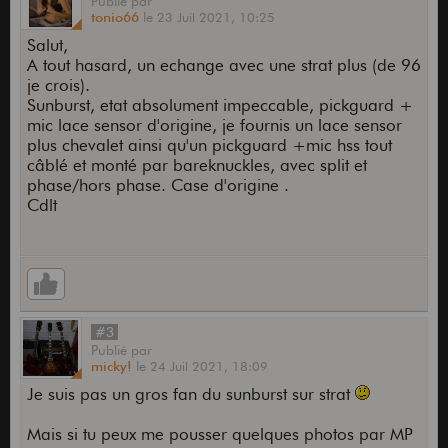
Publié
par
tonio66
le
23 Juil 2021,
10:25
Salut,
A tout hasard, un echange avec une strat plus (de 96
je crois).
Sunburst, etat absolument impeccable, pickguard +
mic lace sensor d'origine, je fournis un lace sensor
plus chevalet ainsi qu'un pickguard +mic hss tout
câblé et monté par bareknuckles, avec split et
phase/hors phase. Case d'origine .
Cdlt
#3
Publié
par
micky!
le
24 Juil 2021,
18:09
Je suis pas un gros fan du sunburst sur strat
Mais si tu peux me pousser quelques photos par MP