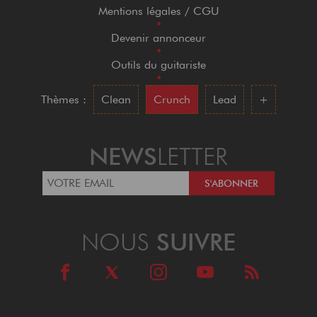
Mentions légales / CGU
•
Devenir annonceur
•
Outils du guitariste
•
Thèmes :
Clean
Crunch
Lead
+
NEWS
LETTER
NOUS
SUIVRE