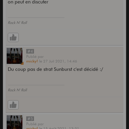
on peut en discuter
Rock N' Roll
#4
Publié
par
micky!
le
27 Juil 2021,
14:46
Du coup pas de strat Sunburst c'est décidé :/
Rock N' Roll
#5
Publié
par
micky!
le
15 Août 2021,
13:31