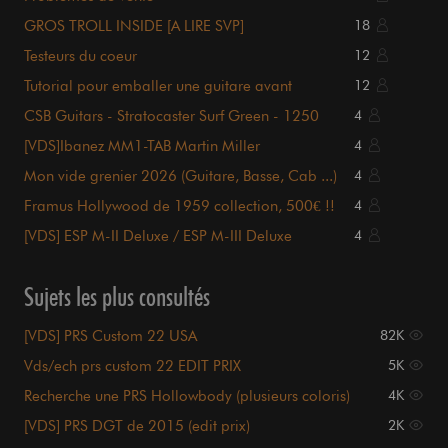
GROS TROLL INSIDE [A LIRE SVP]
18
Testeurs du coeur
12
Tutorial pour emballer une guitare avant
12
expédition
CSB Guitars - Stratocaster Surf Green - 1250
4
euros
[VDS]Ibanez MM1-TAB Martin Miller
4
Mon vide grenier 2026 (Guitare, Basse, Cab ...)
4
Framus Hollywood de 1959 collection, 500€ !!
4
[VDS] ESP M-II Deluxe / ESP M-III Deluxe
4
Sujets les plus consultés
[VDS] PRS Custom 22 USA
82K
Vds/ech prs custom 22 EDIT PRIX
5K
Recherche une PRS Hollowbody (plusieurs coloris)
4K
[VDS] PRS DGT de 2015 (edit prix)
2K