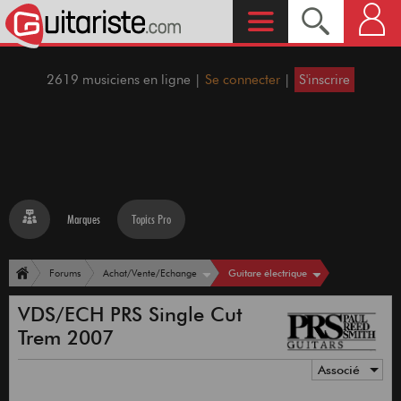
2619 musiciens en ligne |
Se connecter
|
S'inscrire
Marques
Topics Pro
Guitare électrique
Forums
Achat/Vente/Echange
VDS/ECH PRS Single Cut
Trem 2007
Associé