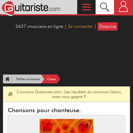
2637 musiciens en ligne |
Se connecter
|
S'inscrire
Cours
Petites annonces
Concours Guitariste.com : Les résultats du concours Gator,
🎁
avez-vous gagné ?
Chansons pour chanteuse.