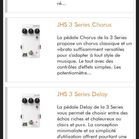
ré...
Burlaud Jean-Marc
Burns
JHS 3 Series Chorus
Cakewalk
La pédale Chorus de la 3 Series
Camps
propose un chorus classique et un
vibrato suffisamment versatiles
Caparison
pour s'adapter à tout style de
musique. Le tout avec des
Carl Martin
contrôles d'effets simples. Les
potentiomètre...
Carlsbro
Caroline Guitar Company
JHS 3 Series Delay
Caron Mathias
La pédale Delay de la 3 Series
Carvalho
vous permet de choisir entre des
échos riches et chaleureux ou
Carver
clairs et purs. La conception
minimaliste et sa simplicité
Carvin Amplifiers
d'utilisation offrent pourtant une