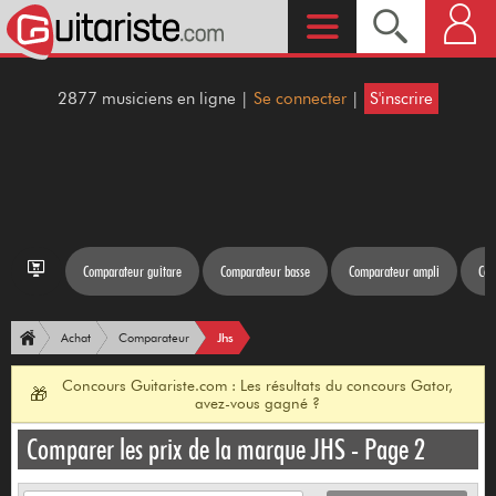
2877 musiciens en ligne |
Se connecter
|
S'inscrire
Comparateur guitare
Comparateur basse
Comparateur ampli
Com
Jhs
Achat
Comparateur
Concours Guitariste.com : Les résultats du concours Gator,
🎁
avez-vous gagné ?
Comparer les prix de la marque JHS - Page 2