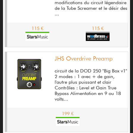
Audilo
modifications du circuit légendaire
de la Tube Screamer et le désir des
Audio Technica
...
Audirac Gérard
115 €
115 €
Audix
Augustine
JHS Overdrive Preamp
Avalon
Avid
circuit de la DOD 250 "Big Box v1"
2 modes : 1 avec + de gain,
Azahar
l'autre plus puissant et clair
Contrôles : Level et Gain True
B&C Speakers
Bypass Alimentation en 9 ou 18
volts...
B-52
199 €
B-band
B.C.Rich