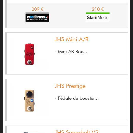
Beetronics
209 €
210 €
Behringer
Belcat
JHS Mini A/B
Benedetti
- Mini AB Box...
Benedetto
Benrod
Benson Amps
JHS Prestige
Bertrand Ligier
Bespeco
- Pédale de booster...
Beta Three
Beyerdynamic
BG
JHS Superbolt V2