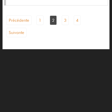
Chillbass
Chunk System
Précédente
1
2
3
4
Cioks
Suivante
Clavia
CME
Coffin Case
Cole clark guitars
Collings
Collision Devices
Colsound
Cordial