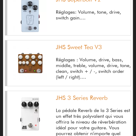
Big John
Réglages: Volume, tone, drive,
switch gain....
BigLloyde
Bigsby
Birdsong Amplification
JHS Sweet Tea V3
Bixonic
Réglages : Volume, drive, bass,
middle, treble, volume, drive, tone,
Black Arts Toneworks
clean, switch + / -, switch order
(left / right)....
Blackbird
Blackheart
JHS 3 Series Reverb
Blackstar
La pédale Reverb de la 3 Series est
Blade
un effet très polyvalent qui vous
offrira le niveau de réverbération
Blue Cat Audio
idéal pour votre guitare. Vous
pourrez obtenir n'importe quel