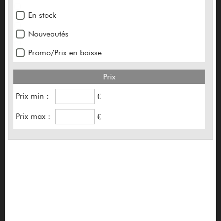
ABM
En stock
Ace Amplification
Nouveautés
Aclam
Promo/Prix en baisse
Acoufun
Prix
Adam
Prix min :
€
Adam hall
Prix max :
€
Adamas
Admira
Aebersold
AER
Aguilar
Akai