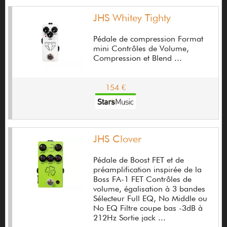
Bacchus
JHS Whitey Tighty
Bad Cat
Pédale de compression Format
Bad Seed Guitars
mini Contrôles de Volume,
Compression et Blend ...
Baltimore
Banzai
154 €
Bartolini
Basix
JHS Clover
Battiston Guitar
Pédale de Boost FET et de
Baudry Guitars
préamplification inspirée de la
Boss FA-1 FET Contrôles de
BBE
volume, égalisation à 3 bandes
Sélecteur Full EQ, No Middle ou
Be-ez
No EQ Filtre coupe bas -3dB à
212Hz Sortie jack ...
Beat buddy