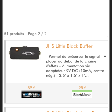
AKG
Alain Quéguiner
Alembic
51 produits - Page 2 / 2
Alesis
Alhambra
JHS Little Black Buffer
Allen & Heath
- Permet de préserver le signal - A
placer au début de la chaîne
Allparts
d'effets - Alimentation via
adaptateur 9V DC (10mA, centre
Almansa
nég.) - 3.6" x 1.5" x 1"...
Almera
89 €
95 €
Aloha
Alquier Guitars
Alvarez