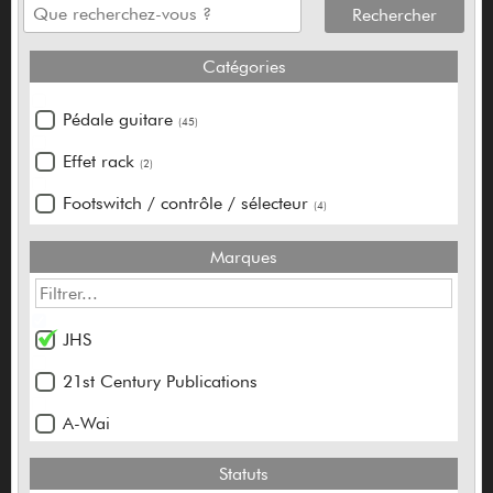
Catégories
Pédale guitare
(45)
Effet rack
(2)
Footswitch / contrôle / sélecteur
(4)
Marques
JHS
21st Century Publications
A-Wai
Ableton
Statuts