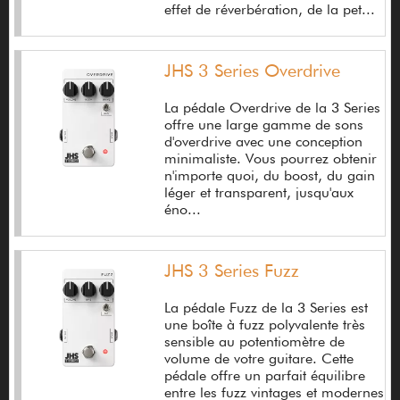
Blue Magic Pick
effet de réverbération, de la pet...
Blue Microphones
JHS 3 Series Overdrive
Blueridge
Bluguitar
La pédale Overdrive de la 3 Series
offre une large gamme de sons
BMS Guitars
d'overdrive avec une conception
minimaliste. Vous pourrez obtenir
Bob l'eponge
n'importe quoi, du boost, du gain
léger et transparent, jusqu'aux
Body Glove
éno...
Bogner
JHS 3 Series Fuzz
Bogren Digital
Bondi Effect
La pédale Fuzz de la 3 Series est
une boîte à fuzz polyvalente très
Bose
sensible au potentiomètre de
volume de votre guitare. Cette
Boss
pédale offre un parfait équilibre
entre les fuzz vintages et modernes