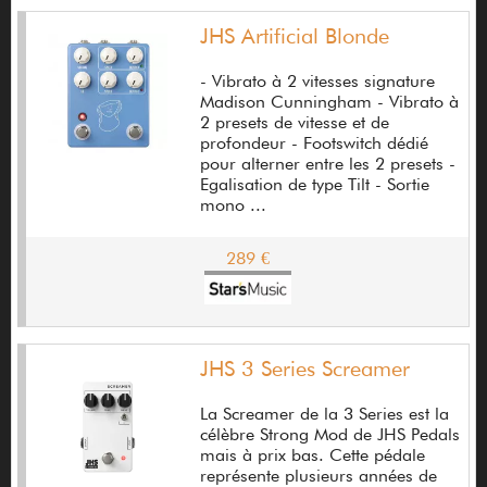
JHS Artificial Blonde
Aquilina
- Vibrato à 2 vitesses signature
Aria
Madison Cunningham - Vibrato à
2 presets de vitesse et de
Arobas Music
profondeur - Footswitch dédié
pour alterner entre les 2 presets -
Art
Egalisation de type Tilt - Sortie
mono ...
Art & Lutherie
Artec
289 €
Artisan
Arturia
JHS 3 Series Screamer
Ashdown
Ashley guitare
La Screamer de la 3 Series est la
célèbre Strong Mod de JHS Pedals
Audient
mais à prix bas. Cette pédale
représente plusieurs années de