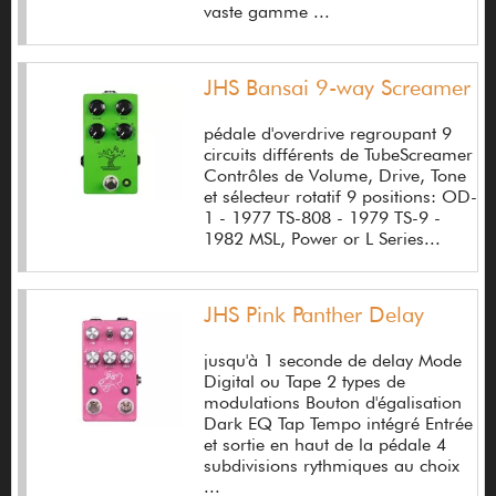
vaste gamme ...
Castellucia
Catalinbread
JHS Bansai 9-way Screamer
Celestion
pédale d'overdrive regroupant 9
Celmo
circuits différents de TubeScreamer
Contrôles de Volume, Drive, Tone
Chaosound
et sélecteur rotatif 9 positions: OD-
1 - 1977 TS-808 - 1979 TS-9 -
Chapman
1982 MSL, Power or L Series...
Charbonnier Yoann
JHS Pink Panther Delay
Charvel
jusqu'à 1 seconde de delay Mode
Chase Bliss Audio
Digital ou Tape 2 types de
modulations Bouton d'égalisation
Chatelier Frères
Dark EQ Tap Tempo intégré Entrée
et sortie en haut de la pédale 4
Cherub
subdivisions rythmiques au choix
...
Cheval Franck