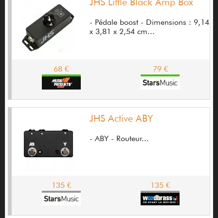
JHS Little Black Amp Box
Amada
- Pédale boost - Dimensions : 9,14
x 3,81 x 2,54 cm...
American DJ
Ampeg
68 €
79 €
AMT electronics
Anasounds
Andaluza
JHS Active ABY
APart-Audio
- ABY - Routeur...
Apex
Aphex
Apogee Digital
135 €
135 €
Applause
Apple