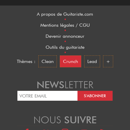
Cordoba
Cort
A propos de Guitariste.com
•
Cortex
Mentions légales / CGU
•
CostaLab
Devenir annonceur
•
Covenant
Outils du guitariste
•
Coxx
Thèmes :
Clean
Crunch
Lead
+
Crafter
Crate
NEWS
LETTER
Crazy Tube Circuits
Crel
Crest Audio
NOUS
SUIVRE
Crown