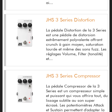
Boucher Guitares
ai...
Breedlove
JHS 3 Series Distortion
Brian May Guitars
La pédale Distortion de la 3 Series
Brian Moore
est une pédale de distorsion
extrêmement polyvalente offrant
Brunetti
crunch à gain moyen, saturation
lourde et même des sons fuzz. Les
BSG
réglages Volume, Filter (tonalité)
et...
BSS
BSX
JHS 3 Series Compressor
BT amp
La pédale Compressor de la 3
Budda
Series est un compresseur simple
et puissant qui vous offrira tout, du
Bugera
lissage subtile au son super
écrasé. Les potentiomètres Attack
Bullet Cable
et Sustain permettent d'adapter la