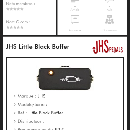
Note membres :
-
-
Article
Avis
Note G.com :
-
-
Annonce
Discussion
JHS Little Black Buffer
Marque :
JHS
Modèle/Série :
-
Ref :
Little Black Buffer
Distributeur :
Prix moyen neuf :
92 €