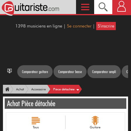
1398 musiciens en ligne |
Se connecter
|
S'inscrire
Comparateur guitare
Comparateur basse
Comparateur ampli
Com
Pièce détachée
Achat
Accessoire
Achat Pièce détachée
Tous
Guitare