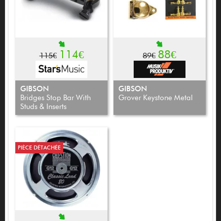
114€
88€
115€
89€
GIBSON
GIBSON
Bridges Stop Bar With
Grover Keystone Metal
Studs & Inserts
PIÈCE DÉTACHÉE