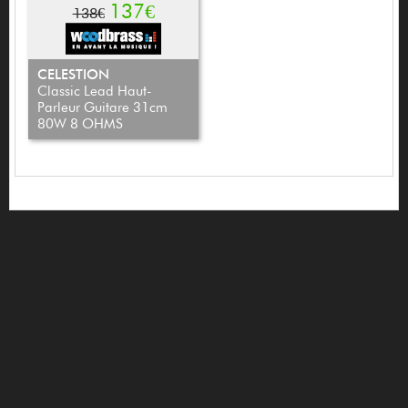
137€
138€
CELESTION
Classic Lead Haut-
Parleur Guitare 31cm
80W 8 OHMS