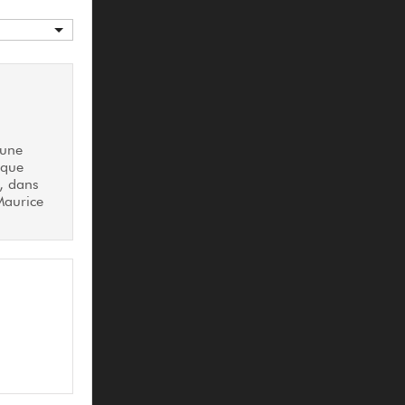
'une
ique
e, dans
Maurice