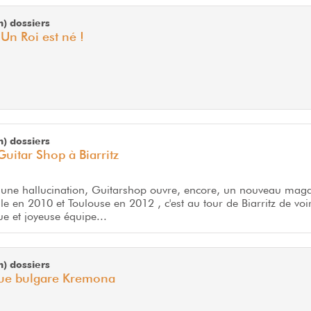
m) dossiers
 Un Roi est né !
m) dossiers
itar Shop à Biarritz
s une hallucination, Guitarshop ouvre, encore, un nouveau mag
le en 2010 et Toulouse en 2012 , c'est au tour de Biarritz de voi
e et joyeuse équipe...
m) dossiers
que bulgare Kremona