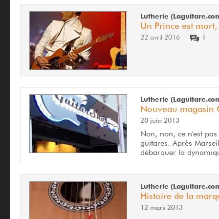
Lutherie (Laguitare.co
Un Prince est mort,
22 avril 2016
1
Lutherie (Laguitare.co
Nouveau magasin Gu
20 juin 2013
Non, non, ce n'est pa
guitares. Après Marseil
débarquer la dynamiqu
Lutherie (Laguitare.co
Histoire de la mar
12 mars 2013