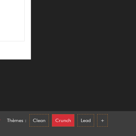
•
Thèmes :
Clean
Crunch
Lead
+