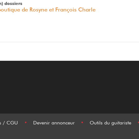
m) dossiers
boutique de Rosyne et François Charle
es / CGU
•
Devenir annonceur
•
Outils du guitariste