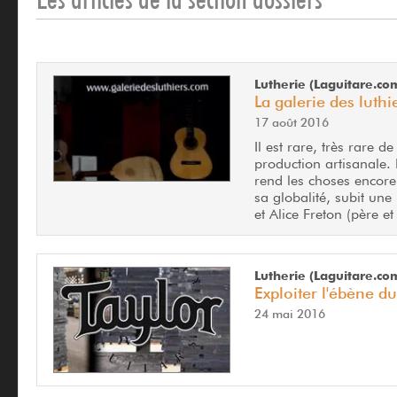
Lutherie (Laguitare.co
La galerie des luthi
17 août 2016
Il est rare, très rare 
production artisanale. 
rend les choses encore
sa globalité, subit une
et Alice Freton (père et
Lutherie (Laguitare.co
Exploiter l'ébène d
24 mai 2016