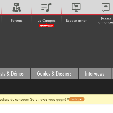
Petites
Forums
Le Campus
Espace achat
annonce
NOUVEAU
ests & Démos
Guides & Dossiers
Interviews
ésultats du concours Gator, avez-vous gagné ?
Participer