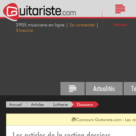
Articles
2905 musiciens en ligne |
Se connecter
|
S'inscrire
Actualités
T
Dossiers
Accueil
Articles
Lutherie
🎁
Concours Guitariste.com : Les r
Les articles de la section dossiers