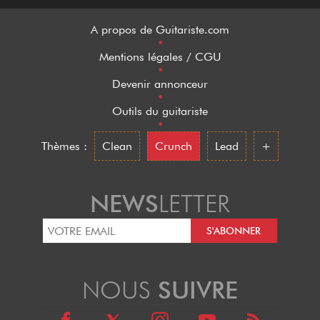
A propos de Guitariste.com
•
Mentions légales / CGU
•
Devenir annonceur
•
Outils du guitariste
•
Thèmes :
Clean
Crunch
Lead
+
NEWS
LETTER
NOUS
SUIVRE