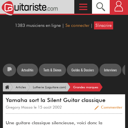
1383 musiciens en ligne |
Se connecter
|
S'inscrire
Actualités
Tests & Démos
Guides & Dossiers
Interviews
Grandes marques
Articles
Lutherie (Laguitare.com)
Yamaha sort la Silent Guitar classique
Gregory Massa le 15 août 2002
Commenter
Une guitare classique silencieuse, voici donc la