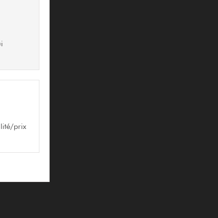
i
ité/prix