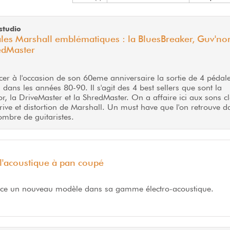
studio
les Marshall emblématiques : la BluesBreaker, Guv'nor
edMaster
cer à l'occasion de son 60eme anniversaire la sortie de 4 pédal
 dans les années 80-90. Il s'agit des 4 best sellers que sont la
r, la DriveMaster et la ShredMaster. On a affaire ici aux sons c
drive et distortion de Marshall. Un must have que l'on retrouve d
mbre de guitaristes.
'acoustique à pan coupé
ce un nouveau modèle dans sa gamme électro-acoustique.