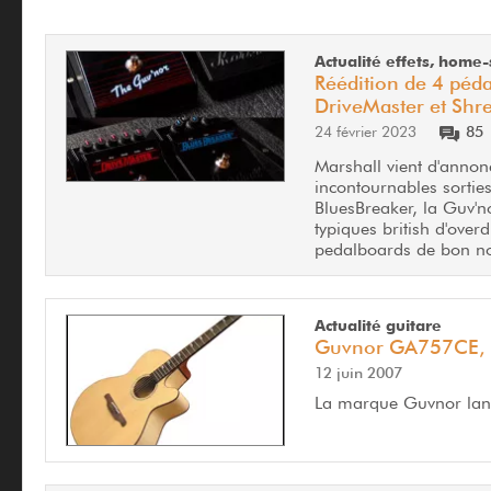
Actualité effets, home-
Réédition de 4 péda
DriveMaster et Shr
24 février 2023
85
Marshall vient d'annon
incontournables sorties
BluesBreaker, la Guv'no
typiques british d'over
pedalboards de bon no
Actualité guitare
Guvnor GA757CE, l
12 juin 2007
La marque Guvnor lan