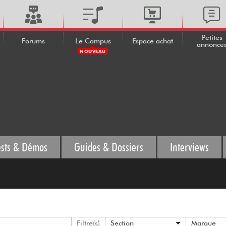
Petites
Forums
Le Campus
Espace achat
annonce
NOUVEAU
ests & Démos
Guides & Dossiers
Interviews
Filtre(s)
Section
Marque