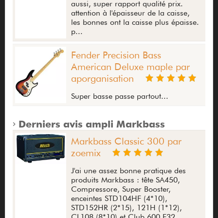
aussi, super rapport qualité prix.
attention à l'épaisseur de la caisse,
les bonnes ont la caisse plus épaisse.
p...
Fender Precision Bass
American Deluxe maple par
aporganisation
Super basse passe partout...
Derniers avis ampli Markbass
Markbass Classic 300 par
zoemix
J'ai une assez bonne pratique des
produits Markbass : tête SA450,
Compressore, Super Booster,
enceintes STD104HF (4*10),
STD152HR (2*15), 121H (1*12),
CL108 (8*10) et Club 600 F32