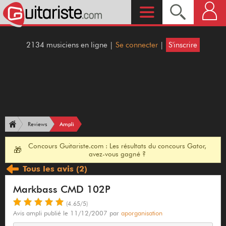
2134 musiciens en ligne |
Se connecter
|
S'inscrire
Ampli
Reviews
Concours Guitariste.com : Les résultats du concours Gator,
🎁
avez-vous gagné ?
Tous les avis
(2)
Markbass CMD 102P
(4.65/5)
Avis ampli publié le 11/12/2007 par
aporganisation