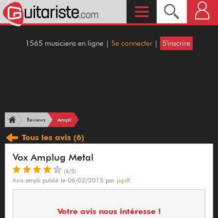
1565 musiciens en ligne |
Se connecter
|
S'inscrire
Ampli
Reviews
Tous les avis
(6)
Vox Amplug Metal
(4/5)
Avis ampli publié le 06/02/2015 par
jujulf
Votre avis nous intéresse !