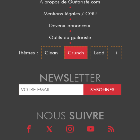
A propos de Guitariste.com
•
Mentions légales / CGU
•
Devenir annonceur
•
Outils du guitariste
•
Thèmes :
Clean
Crunch
Lead
+
NEWS
LETTER
NOUS
SUIVRE