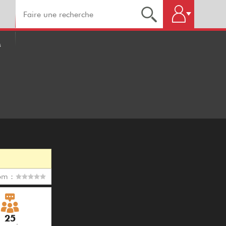
s
om :
25