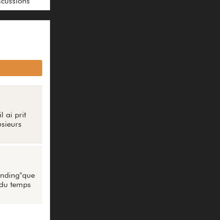
scussions
 ai prit
usieurs
Landing"que
s du temps