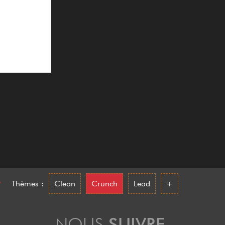
•
Thèmes :
Clean
Crunch
Lead
+
NOUS
SUIVRE