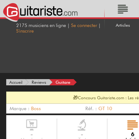
Articles
2175 musiciens en ligne |
Se connecter
|
S'inscrire
Guitare
Accueil
Reviews
🎁
Concours Guitariste.com : Les r
Marque :
Boss
Réf. :
GT 10
-
-
6