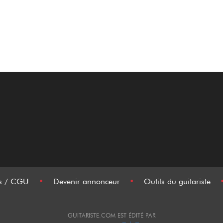
es / CGU
•
Devenir annonceur
•
Outils du guitariste
GUITARISTE.COM EST ÉDITÉ PAR