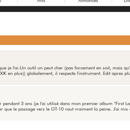
s
Avis
Annonces
Di
e je l'ai.Un outil un peut cher (pas forcement en soit, mais qu'il
0€ en plus)) globalement, il respecte l'instrument. Edit apres pl
r pendant 3 ans (je l'ai utilisé dans mon premier album "First 
mer que le passage vers le GT-10 vaut vraiment la peine. J'ai mi