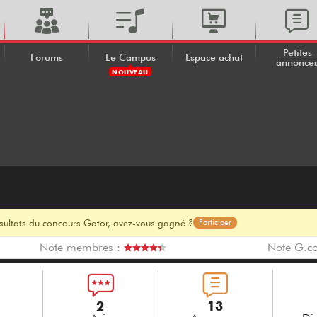
Petites
Forums
Le Campus
Espace achat
annonce
NOUVEAU
ésultats du concours Gator, avez-vous gagné ?
Participer
Note membres :
Note G.c
2
13