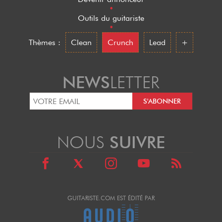
•
Outils du guitariste
•
Thèmes :
Clean
Crunch
Lead
+
NEWS
LETTER
NOUS
SUIVRE
GUITARISTE.COM EST ÉDITÉ PAR