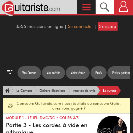
3556 musiciens en ligne |
Se connecter
|
S'inscrire
Vos Cursus
Vos crédits
Votre école
Profs
Ecoles partenair
Le cursus
Le Campus
Guitare électrique
Analyse de style
Concours Guitariste.com : Les résultats du concours Gator,
🎁
avez-vous gagné ?
MODULE 1 - LE JEU D'AC/DC • COURS 3/5
Partie 3 - Les cordes à vide en
rythmique