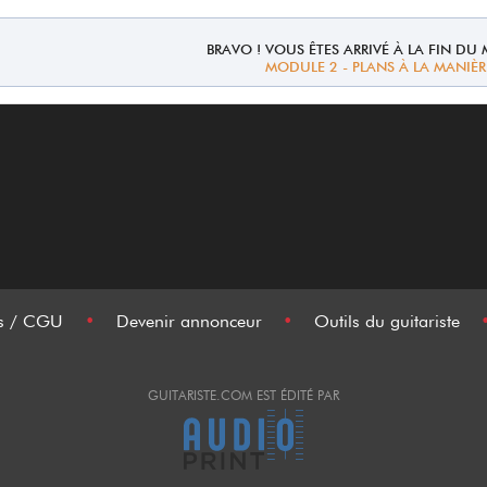
BRAVO ! VOUS ÊTES ARRIVÉ À LA FIN DU
MODULE 2 - PLANS À LA MANIÈR
es / CGU
•
Devenir annonceur
•
Outils du guitariste
GUITARISTE.COM EST ÉDITÉ PAR