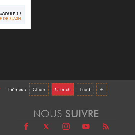
 MODULE 1 !
E DE SLASH
•
Thèmes :
Clean
Crunch
Lead
+
NOUS
SUIVRE