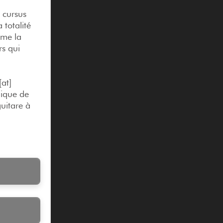
n cursus
 totalité
ême la
rs qui
[at]
gique de
guitare à