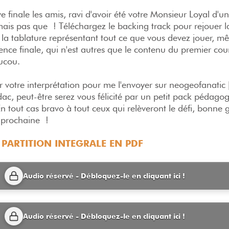
e finale les amis, ravi d'avoir été votre Monsieur Loyal d'u
mais pas que ! Téléchargez le backing track pour rejouer la
e la tablature représentant tout ce que vous devez jouer, m
ence finale, qui n'est autres que le contenu du premier cou
oucou.
r votre interprétation pour me l'envoyer sur neogeofanatic 
dac, peut-être serez vous félicité par un petit pack pédago
n tout cas bravo à tout ceux qui relèveront le défi, bonne 
a prochaine !
 PARTITION INTEGRALE EN PDF
Audio réservé - Débloquez-le en cliquant ici !
Audio réservé - Débloquez-le en cliquant ici !