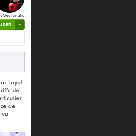
oGeoFanatic
LIDER
eur Loyal
iffs de
rticulier
èce de
 vu