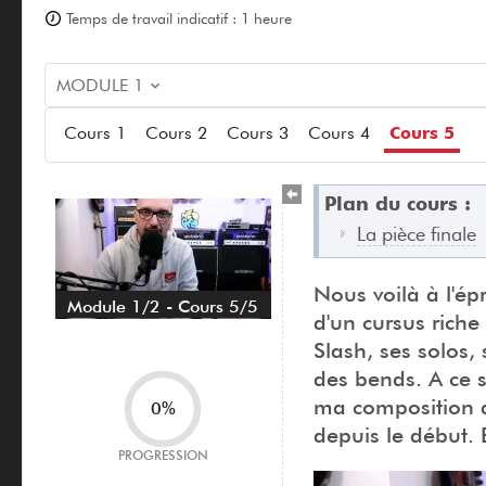
Temps de travail indicatif : 1 heure
MODULE 1
Cours 1
Cours 2
Cours 3
Cours 4
Cours 5
Plan du cours :
La pièce finale
Nous voilà à l'épr
Module 1/2 - Cours 5/5
d'un cursus riche
Slash, ses solos, 
des bends. A ce s
ma composition da
0%
depuis le début. 
PROGRESSION