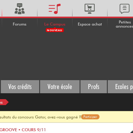
Petites
Forums
Le Campus
Espace achat
annonce
NOUVEAU
Vos crédits
Votre école
Profs
Ecoles p
us
ésultats du concours Gator, avez-vous gagné ?
Participer
E GROOVE • COURS 9/11