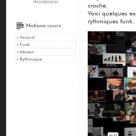
PROGRESSION
croche.
Voici quelques ex
rythmiques funk.
Notions cours
Accord
Funk
Mineur
Rythmique