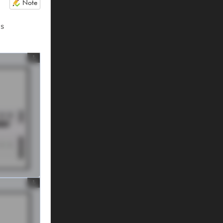
Note
us