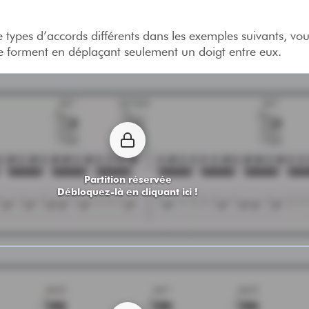
re types d’accords différents dans les exemples suivants, vo
e forment en déplaçant seulement un doigt entre eux.
Partition réservée
Débloquez-là en cliquant ici !