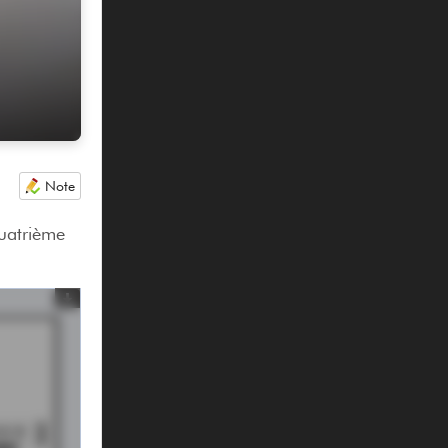
Note
quatrième