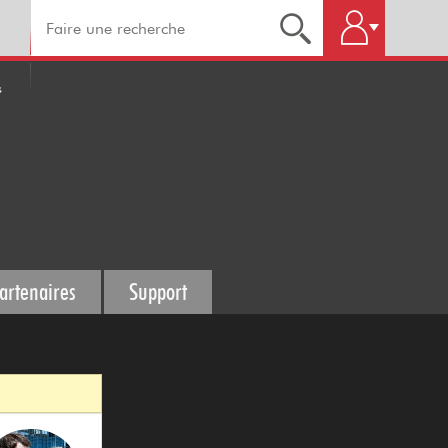
s
artenaires
Support