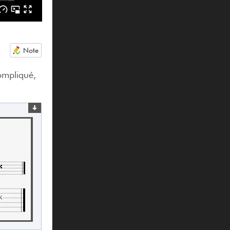
Note
ompliqué,