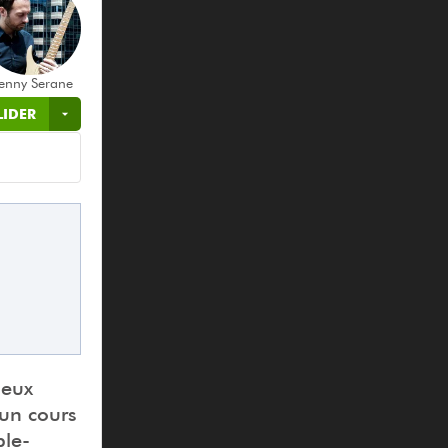
enny Serane
LIDER
ieux
 un cours
ble-