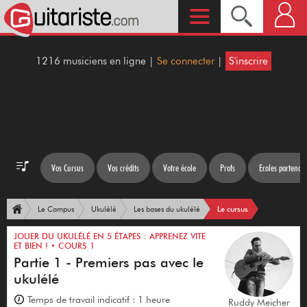
1216 musiciens en ligne |
Se connecter
|
S'inscrire
Vos Cursus
Vos crédits
Votre école
Profs
Ecoles partenair
Le cursus
Le Campus
Ukulélé
Les bases du ukulélé
JOUER DU UKULÉLÉ EN 5 ÉTAPES : APPRENEZ VITE
ET BIEN ! • COURS 1
Partie 1 - Premiers pas avec le
ukulélé
Temps de travail indicatif : 1 heure
Ruddy Meicher