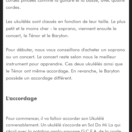
cordes pincées comme la guitare et la basse, avec quatre
cordes.
Les ukulélés sont classés en fonction de leur taille. Le plus
petit et le moins cher : le soprano, viennent ensuite le
concert, le Ténor et le Baryton.
Pour débuter, nous vous conseillons d'acheter un soprano
ou un concert. Le concert reste selon nous le meilleur
instrument pour apprendre. Ces deux ukulélés ainsi que
le Ténor ont même accordage. En revanche, le Baryton
possède un accordage différent.
L'accordage
Pour commencer, il va falloir accorder son Ukulélé
convenablement. Un ukulélé s'accorde en Sol Do Mi La qui
s'écrit avec la notation anglo-saxonne G C E A, de la corde