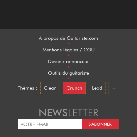
A propos de Guitariste.com
•
Mentions légales / CGU
•
Devenir annonceur
•
Outils du guitariste
•
Thèmes :
Clean
Crunch
Lead
+
NEWS
LETTER