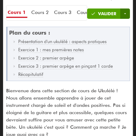
Cours 1
Cours 2
Cours 3
Cours 4
Cours 5
VALIDER
Plan du cours :
Présentation d'un ukulélé : aspects pratiques
Exercice 1 : mes premières notes
Exercice 2 : premier arpège
Exercice 3 : premier arpège en pinçant 1 corde
Récapitulatif
Bienvenue dans cette section de cours de Ukulélé !
Nous allons ensemble apprendre à jouer de cet
instrument chargé de soleil et d'ondes positives. Pas si
éloigné de la guitare et plus accessible, quelques cours
devraient suffire pour vous amuser avec cette petite
bête. Un ukulélé c'est quoi ? Comment ça marche ? Je
joue quoi avec ça ?