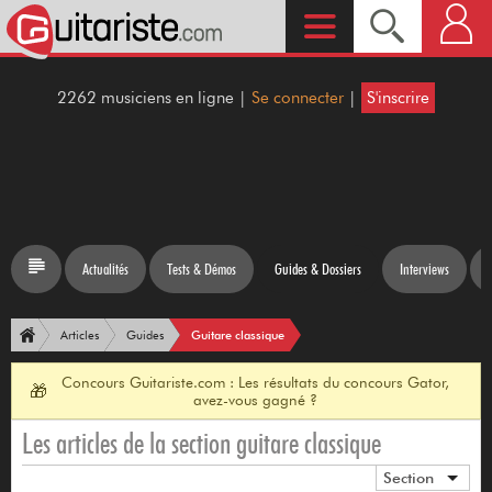
2262 musiciens en ligne |
Se connecter
|
S'inscrire
Actualités
Tests & Démos
Guides & Dossiers
Interviews
Guitare classique
Articles
Guides
Concours Guitariste.com : Les résultats du concours Gator,
🎁
avez-vous gagné ?
Les articles de la section guitare classique
Section