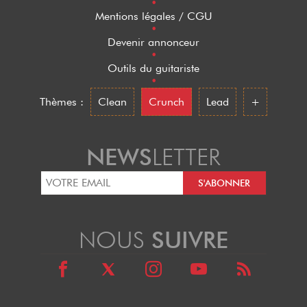
•
Mentions légales / CGU
•
Devenir annonceur
•
Outils du guitariste
•
Thèmes :
Clean
Crunch
Lead
+
NEWS
LETTER
NOUS
SUIVRE