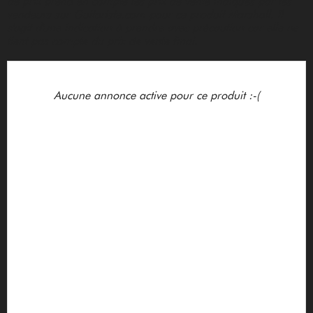
de prix prend en compte les prix de vente indiqués par les
vendeurs sur Guitariste.com pour ce produit Marshall. Il
s'agit d'une indication à prendre avec précaution car elle ne
tient pas compte du prix de vente final.
Aucune annonce active pour ce produit :-(