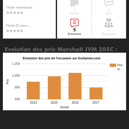
Note membres :
-
-
Article
Avis
Note G.com :
5
-
Annonces
Discussion
Evolution des prix Marshall JVM 205C :
Evolution des prix de l'occasion sur Guitariste.com
1,200
Prix
m…
1,000
Prix
800
600
2014
2015
2016
2017
Année
5 petites annonces ont été vendues d'occasion sur
Guitariste.com pour ce produit (Marshall JVM 205C). Le prix
de vente moyen est de
928 €
, de 800 à 1050 €. Ce graphe