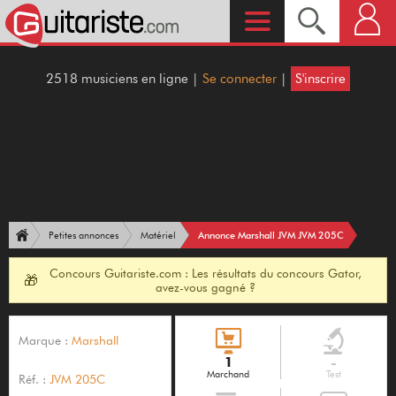
2518 musiciens en ligne |
Se connecter
|
S'inscrire
Annonce Marshall JVM JVM 205C
Petites annonces
Matériel
Concours Guitariste.com : Les résultats du concours Gator,
🎁
avez-vous gagné ?
Marque :
Marshall
1
-
Marchand
Test
Réf. :
JVM 205C