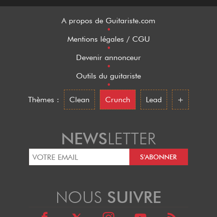
A propos de Guitariste.com
•
Mentions légales / CGU
•
Devenir annonceur
•
Outils du guitariste
•
Thèmes :
Clean
Crunch
Lead
+
NEWS
LETTER
NOUS
SUIVRE