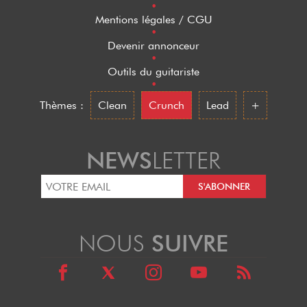
•
Mentions légales / CGU
•
Devenir annonceur
•
Outils du guitariste
•
Thèmes :
Clean
Crunch
Lead
+
NEWS
LETTER
NOUS
SUIVRE