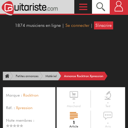
1874 musiciens en ligne |
Se connecter
|
S'inscrire
Annonce Rocktron Xpression
Petites annonces
Matériel
Marque :
Rocktron
-
-
Marchand
Test
Réf. :
Xpression
Note membres :
1
-
Article
Avis