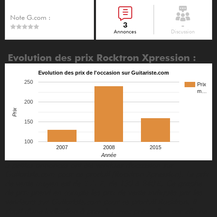
Note G.com :
3
-
Annonces
Discussion
Evolution des prix Rocktron Xpression :
Evolution des prix de l'occasion sur Guitariste.com
250
Prix
m…
200
Prix
150
100
2007
2008
2015
Année
3 petites annonces ont été vendues d'occasion sur
Guitariste.com pour ce produit (Rocktron Xpression). Le prix
de vente moyen est de
177 €
, de 130 à 240 €. Ce graphe
de prix prend en compte les prix de vente indiqués par les
vendeurs sur Guitariste.com pour ce produit Rocktron. Il
s'agit d'une indication à prendre avec précaution car elle ne