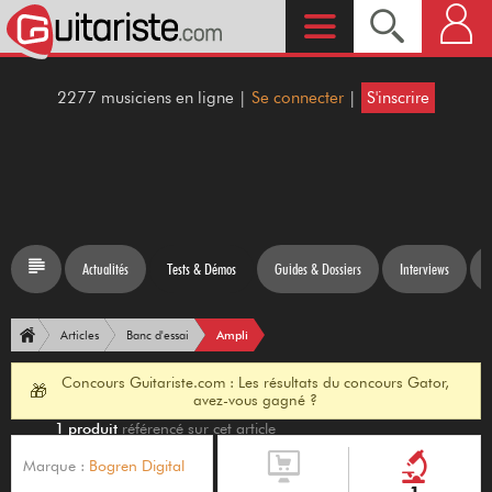
2277 musiciens en ligne |
Se connecter
|
S'inscrire
Actualités
Tests & Démos
Guides & Dossiers
Interviews
Ampli
Articles
Banc d'essai
Concours Guitariste.com : Les résultats du concours Gator,
🎁
avez-vous gagné ?
1 produit
référencé sur cet article
Marque :
Bogren Digital