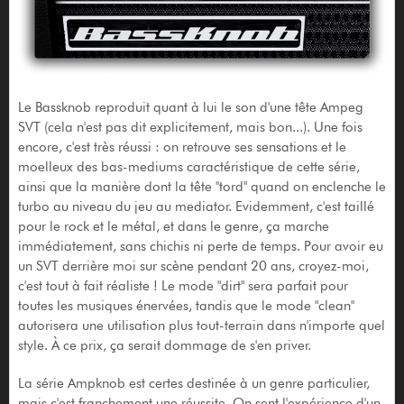
Le Bassknob reproduit quant à lui le son d'une tête Ampeg
SVT (cela n'est pas dit explicitement, mais bon...). Une fois
encore, c'est très réussi : on retrouve ses sensations et le
moelleux des bas-mediums caractéristique de cette série,
ainsi que la manière dont la tête "tord" quand on enclenche le
turbo au niveau du jeu au mediator. Evidemment, c'est taillé
pour le rock et le métal, et dans le genre, ça marche
immédiatement, sans chichis ni perte de temps. Pour avoir eu
un SVT derrière moi sur scène pendant 20 ans, croyez-moi,
c'est tout à fait réaliste ! Le mode "dirt" sera parfait pour
toutes les musiques énervées, tandis que le mode "clean"
autorisera une utilisation plus tout-terrain dans n'importe quel
style. À ce prix, ça serait dommage de s'en priver.
La série Ampknob est certes destinée à un genre particulier,
mais c'est franchement une réussite. On sent l'expérience d'un