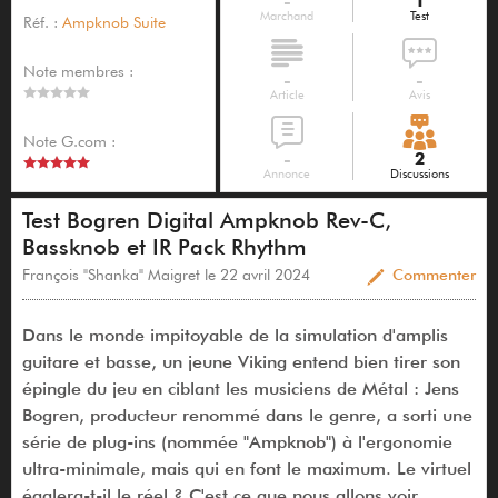
-
1
Marchand
Test
Réf. :
Ampknob Suite
Note membres :
-
-
Article
Avis
Note G.com :
-
2
Annonce
Discussions
Test Bogren Digital Ampknob Rev-C,
Bassknob et IR Pack Rhythm
François "Shanka" Maigret le 22 avril 2024
Commenter
Dans le monde impitoyable de la simulation d'amplis
guitare et basse, un jeune Viking entend bien tirer son
épingle du jeu en ciblant les musiciens de Métal : Jens
Bogren, producteur renommé dans le genre, a sorti une
série de plug-ins (nommée "Ampknob") à l'ergonomie
ultra-minimale, mais qui en font le maximum. Le virtuel
égalera-t-il le réel ? C'est ce que nous allons voir.