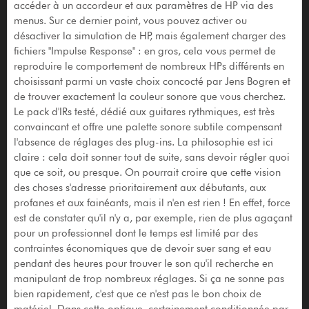
accéder à un accordeur et aux paramètres de HP via des
menus. Sur ce dernier point, vous pouvez activer ou
désactiver la simulation de HP, mais également charger des
fichiers "Impulse Response" : en gros, cela vous permet de
reproduire le comportement de nombreux HPs différents en
choisissant parmi un vaste choix concocté par Jens Bogren et
de trouver exactement la couleur sonore que vous cherchez.
Le pack d'IRs testé, dédié aux guitares rythmiques, est très
convaincant et offre une palette sonore subtile compensant
l'absence de réglages des plug-ins. La philosophie est ici
claire : cela doit sonner tout de suite, sans devoir régler quoi
que ce soit, ou presque. On pourrait croire que cette vision
des choses s'adresse prioritairement aux débutants, aux
profanes et aux fainéants, mais il n'en est rien ! En effet, force
est de constater qu'il n'y a, par exemple, rien de plus agaçant
pour un professionnel dont le temps est limité par des
contraintes économiques que de devoir suer sang et eau
pendant des heures pour trouver le son qu'il recherche en
manipulant de trop nombreux réglages. Si ça ne sonne pas
bien rapidement, c'est que ce n'est pas le bon choix de
matériel. Dans cette optique, certainement conditionnée par