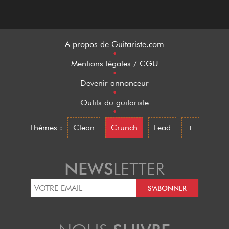
A propos de Guitariste.com
•
Mentions légales / CGU
•
Devenir annonceur
•
Outils du guitariste
•
Thèmes :
Clean
Crunch
Lead
+
NEWS
LETTER