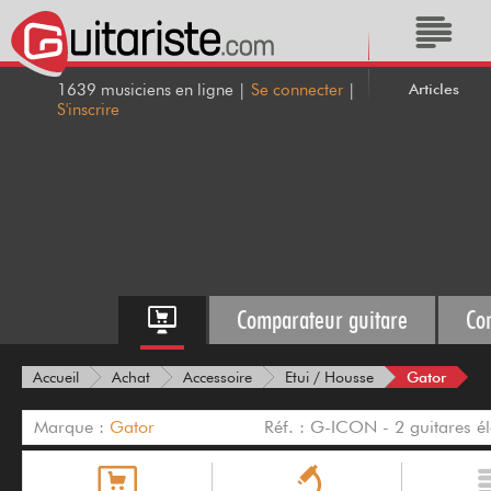
Articles
1639 musiciens en ligne |
Se connecter
|
S'inscrire
Comparateur guitare
Co
Gator
Accueil
Achat
Accessoire
Etui / Housse
Marque :
Gator
Réf. : G-ICON - 2 guitares él