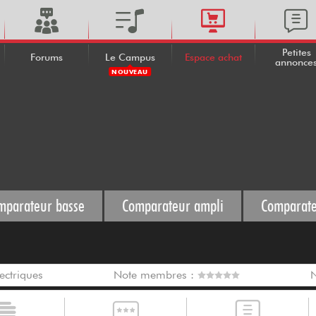
Petites
Forums
Le Campus
Espace achat
annonce
NOUVEAU
mparateur basse
Comparateur ampli
Comparate
ectriques
Note membres :