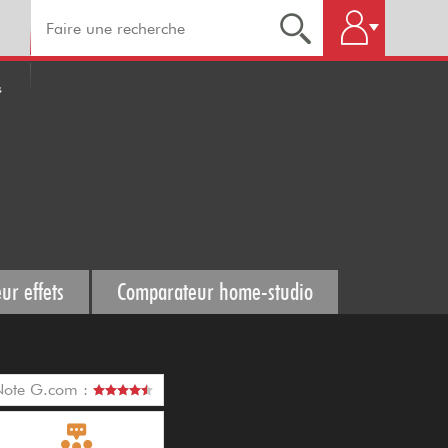
s
ur effets
Comparateur home-studio
Note G.com :