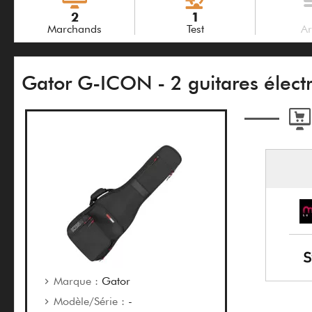
2
1
Marchands
Test
Ar
Gator G-ICON - 2 guitares élect
Marque :
Gator
Modèle/Série :
-