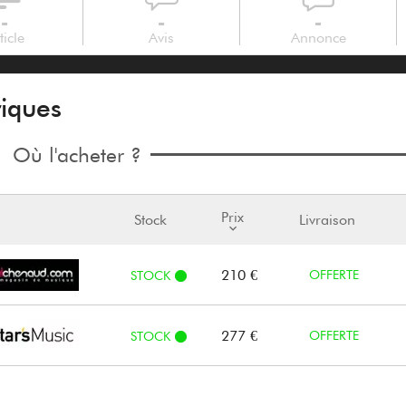
-
-
-
ticle
Avis
Annonce
riques
Où l'acheter ?
Prix
Stock
Livraison
210 €
OFFERTE
STOCK
277 €
OFFERTE
STOCK