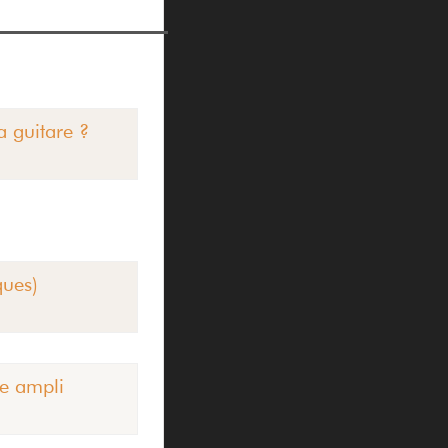
a guitare ?
ques)
te ampli