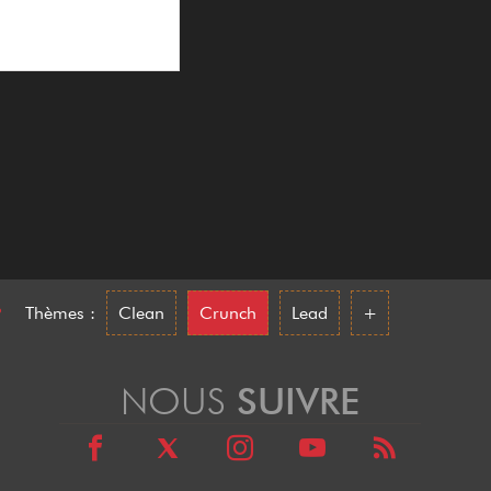
•
Thèmes :
Clean
Crunch
Lead
+
NOUS
SUIVRE