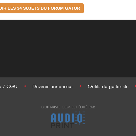
OIR LES 34 SUJETS DU FORUM GATOR
es / CGU
•
Devenir annonceur
•
Outils du guitariste
GUITARISTE.COM EST ÉDITÉ PAR