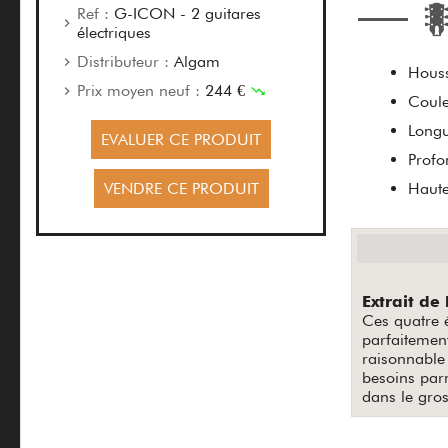
Ref :
G-ICON - 2 guitares
électriques
Distributeur :
Algam
Houss
Prix moyen neuf :
244 €
Coule
Longu
EVALUER CE PRODUIT
Profo
VENDRE CE PRODUIT
Haute
Extrait de 
Ces quatre 
parfaitement
raisonnable 
besoins parm
dans le gro