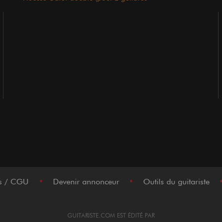
électriques)
es / CGU
•
Devenir annonceur
•
Outils du guitariste
GUITARISTE.COM EST ÉDITÉ PAR