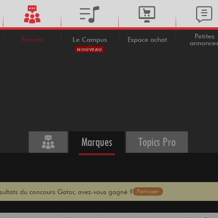
Petites
Forums
Le Campus
Espace achat
annonce
NOUVEAU
Marques
Topics Pro
ésultats du concours Gator, avez-vous gagné ?
Participer