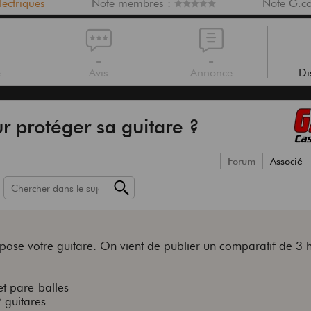
ectriques
Note membres :
Note G.c
-
-
e
Avis
Annonce
Di
r protéger sa guitare ?
Forum
Associé
expose votre guitare. On vient de publier un comparatif de 3 
et pare-balles
 guitares