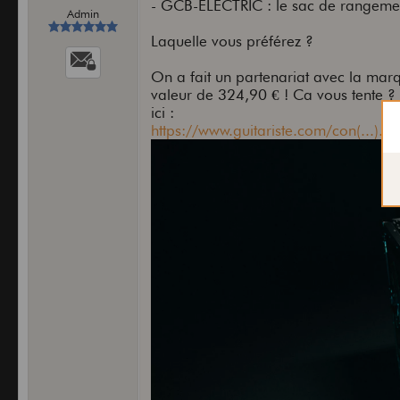
- GCB-ELECTRIC : le sac de rangeme
Admin
Laquelle vous préférez ?
On a fait un partenariat avec la mar
valeur de 324,90 € ! Ca vous tente ? 
ici :
https://www.guitariste.com/con(...).ht