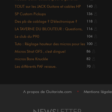
électriques)
TOUT sur les JACK Guitare et cables HP
140
SP Custom Pickups
136
Des pb de cablage ? D'électronique ?
118
Posez vos questions ici
LA TAVERNE DU BILOUTEUR : Questions,
116
Shops, Tutos, Occaz ..
Le club du P90
104
Tuto : Réglage hauteur des micros pour les
100
nuls
Micros Strat GFS , c'est dingue!
86
micros Bare Knuckle
82
Les différents PAF reissue.
70
A propos de Guitariste.com
•
Mentions légal
NEWS
LETTER