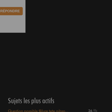
RÉPONDRE
Sujets les plus actifs
Question possible fêlure tete gibso...
26