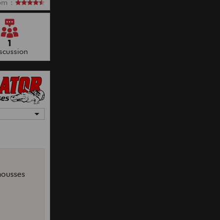
om :
1
scussion
housses