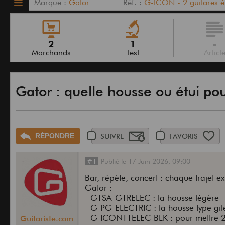
Marque :
Gator
Réf. :
G-ICON - 2 guitares él
2
1
-
Marchands
Test
Articl
Gator : quelle housse ou étui pou
RÉPONDRE
SUIVRE
FAVORIS
#1
Publié
le
17 Juin 2026,
09:00
Bar, répète, concert : chaque trajet 
Gator :
- GTSA-GTRELEC : la housse légère
- G-PG-ELECTRIC : la housse type gil
- G-ICONTTELEC-BLK : pour mettre 2
Guitariste.com