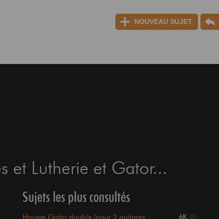
NOUVEAU SUJET
 et Lutherie et Gator...
Sujets les plus consultés
Housse Gator double (pour 2 guitares
6K