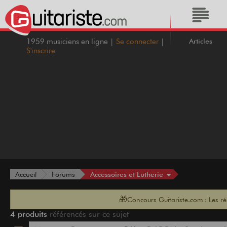
Articles
1959 musiciens en ligne |
Se connecter
|
S'inscrire
Accessoires et Lutherie
Accueil
Forums
🎁
Concours Guitariste.com : Les r
4 produits
référencés sur ce sujet