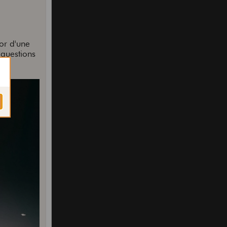
or d'une
 questions