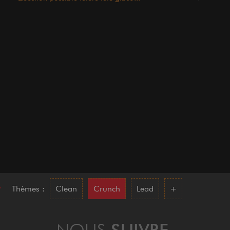
•
Thèmes :
Clean
Crunch
Lead
+
NOUS
SUIVRE