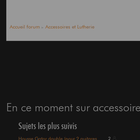
Accueil forum
Accessoires et Lutherie
En ce moment sur accessoires
Sujets les plus suivis
Housse Gator double (pour 2 guitares
2