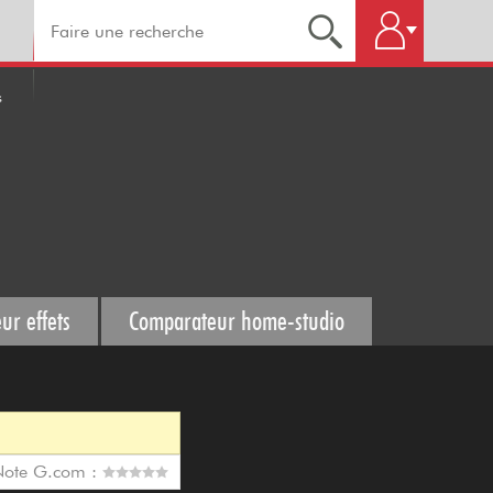
s
ur effets
Comparateur home-studio
Note G.com :