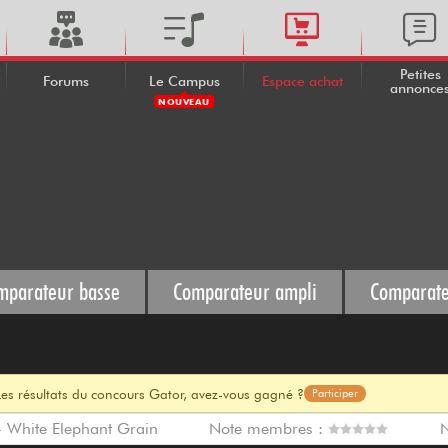
Petites
Forums
Le Campus
Espace achat
annonce
NOUVEAU
mparateur basse
Comparateur ampli
Comparate
Les résultats du concours Gator, avez-vous gagné ?
Participer
- White Elephant Grain
Note membres :