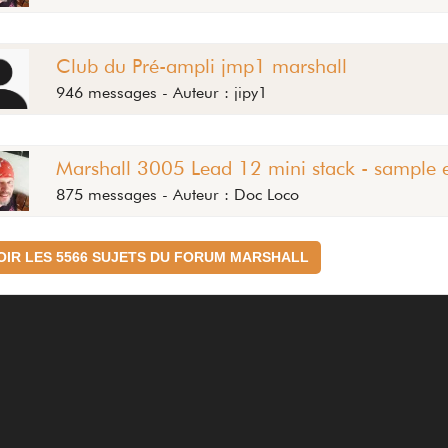
Club du Pré-ampli jmp1 marshall
946 messages - Auteur : jipy1
Marshall 3005 Lead 12 mini stack - sample e
875 messages - Auteur : Doc Loco
OIR LES 5566 SUJETS DU FORUM MARSHALL