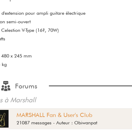
e d'extension pour ampli guitare électrique
on semi-ouvert
 Celestion V-Type (16?, 70W)
tts
x 480 x 245 mm
 kg
Forums
és à Marshall
MARSHALL Fan & User's Club
21087 messages - Auteur : Obiwanpat