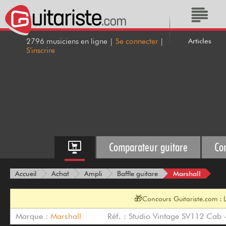
Articles
2796 musiciens en ligne |
Se connecter
|
S'inscrire
Comparateur guitare
Co
Marshall
Accueil
Achat
Ampli
Baffle guitare
🎁
Concours Guitariste.com : 
Marque :
Marshall
Réf. : Studio Vintage SV112 Cab 