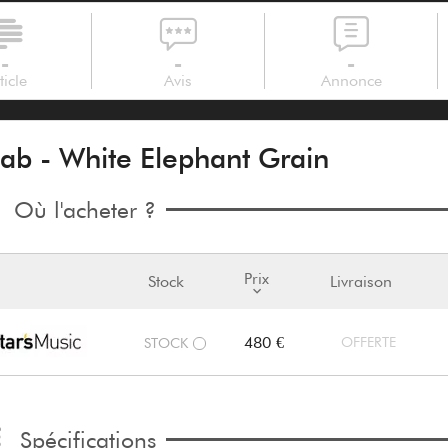
-
-
-
ticle
Avis
Annonce
ab - White Elephant Grain
Où l'acheter ?
Prix
Stock
Livraison
480 €
OFFERTE
STOCK
Spécifications