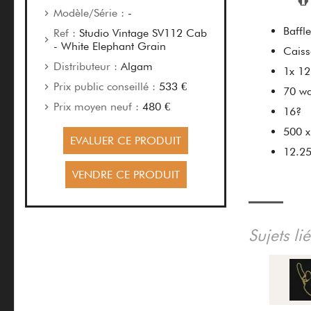
Modèle/Série :
-
Baffl
Ref :
Studio Vintage SV112 Cab
- White Elephant Grain
Caiss
Distributeur :
Algam
1x 12
Prix public conseillé :
533 €
70 wa
Prix moyen neuf :
480 €
16?
500 
EVALUER CE PRODUIT
12.25
VENDRE CE PRODUIT
Sujets li