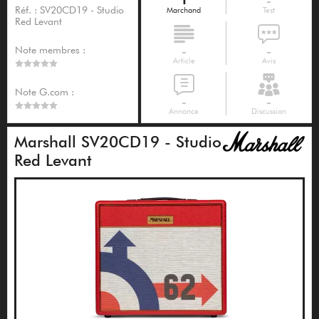
1
-
Réf. : SV20CD19 - Studio
Marchand
Test
Red Levant
Note membres :
-
-
Article
Avis
Note G.com :
-
-
Annonce
Discussion
Marshall SV20CD19 - Studio
Red Levant