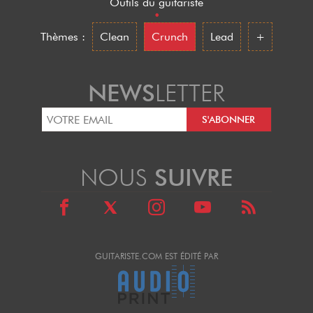
Outils du guitariste
•
Thèmes :
Clean
Crunch
Lead
+
NEWS
LETTER
NOUS
SUIVRE
GUITARISTE.COM EST ÉDITÉ PAR