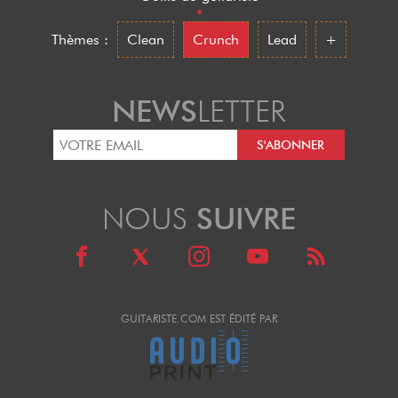
•
Thèmes :
Clean
Crunch
Lead
+
NEWS
LETTER
NOUS
SUIVRE
GUITARISTE.COM EST ÉDITÉ PAR