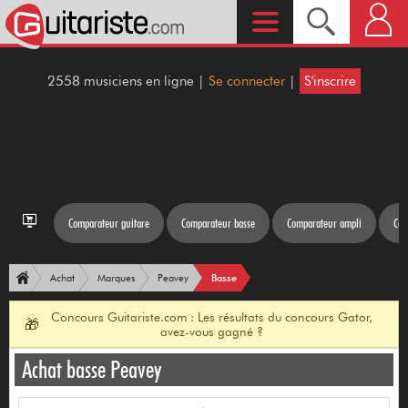
2558 musiciens en ligne |
Se connecter
|
S'inscrire
Comparateur guitare
Comparateur basse
Comparateur ampli
Com
Basse
Achat
Marques
Peavey
Concours Guitariste.com : Les résultats du concours Gator,
🎁
avez-vous gagné ?
Achat basse Peavey