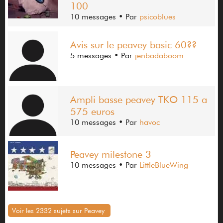
100
10 messages
• Par
psicoblues
Avis sur le peavey basic 60??
5 messages
• Par
jenbadaboom
Ampli basse peavey TKO 115 a
575 euros
10 messages
• Par
havoc
Peavey milestone 3
10 messages
• Par
LittleBlueWing
Voir les 2332 sujets sur Peavey