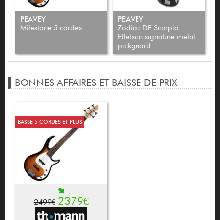
PEAVEY
PEAVEY
P
Milestone 5 cordes
Zodiac DE Scorpio
Z
Ellefson signature metal
pickguard
BONNES AFFAIRES ET BAISSE DE PRIX
BASSE 5 CORDES ET PLUS
2379€
2499€