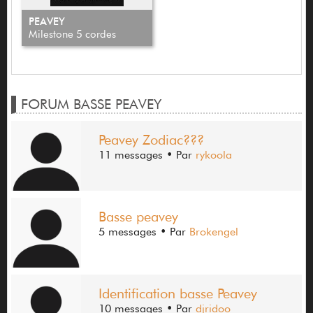
PEAVEY
Milestone 5 cordes
FORUM BASSE PEAVEY
Peavey Zodiac???
11 messages
• Par
rykoola
Basse peavey
5 messages
• Par
Brokengel
Identification basse Peavey
10 messages
• Par
djridoo