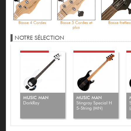
Basse 4 Cordes
Basse 5 Cordes et
Basse fretles
plus
NOTRE SÉLECTION
BASSE 4 CORDES
BASSE 5 CORDES ET PLUS
B
MUSIC MAN
MUSIC MAN
DarkRay
Stingray Special H
5-String (MN)