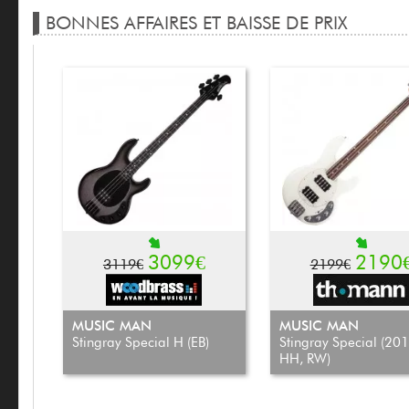
BONNES AFFAIRES ET BAISSE DE PRIX
BASSE 4 CORDES
BASSE 4 CORDES
3099€
2190
3119€
2199€
MUSIC MAN
MUSIC MAN
Stingray Special H (EB)
Stingray Special (201
HH, RW)