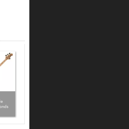
le
bands