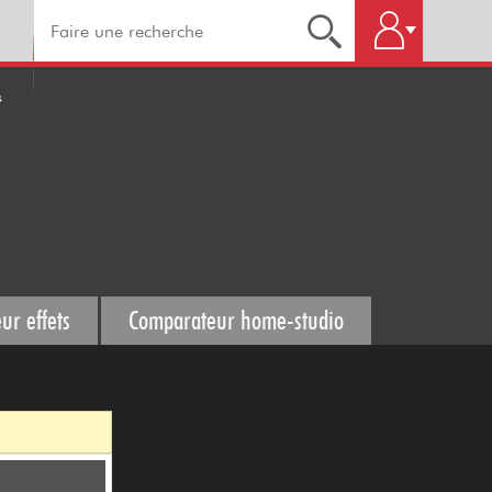
s
ur effets
Comparateur home-studio