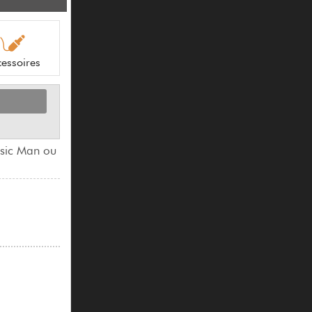
essoires
usic Man ou