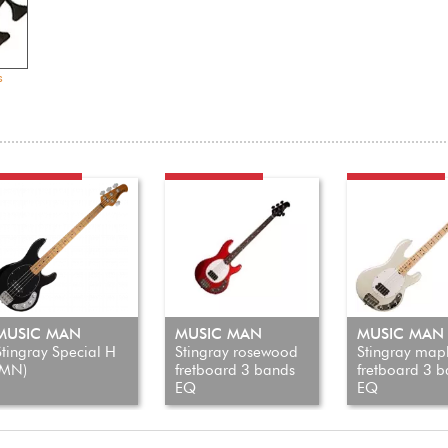
s
ASSE 4 CORDES
BASSE 4 CORDES
BASSE 4 CORDES
MUSIC MAN
MUSIC MAN
MUSIC MAN
Stingray Special H
Stingray rosewood
Stingray map
(MN)
fretboard 3 bands
fretboard 3 
EQ
EQ