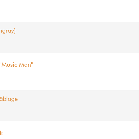
ngray)
 "Music Man"
âblage
k