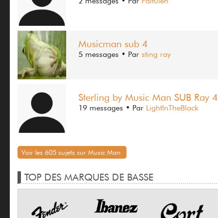
2 messages
• Par
Faltulen
Musicman sub 4
5 messages
• Par
sting ray
Sterling by Music Man SUB Ray 4
19 messages
• Par
LightInTheBlack
Voir les 605 sujets sur Music Man
TOP DES MARQUES DE BASSE