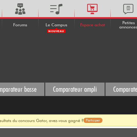
Petites
Forums
Le Campus
Espace achat
annonce
NOUVEAU
mparateur basse
Comparateur ampli
Comparate
ésultats du concours Gator, avez-vous gagné ?
Participer