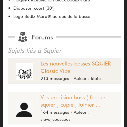
Diapason court (30")
Logo Badtz-Maru® au dos de la basse
Forums
Sujets liés à Squier
Les nouvelles basses SQUIER
Classic Vibe
213 messages - Auteur : ktofe
Vos precision bass ( fender ,
squier , copie , luthier ...
164 messages - Auteur :
steve_couscous