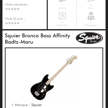
Note membres :
-
-
Article
Avis
Note G.com :
-
-
Annonce
Discussion
Squier Bronco Bass Affinity
Badtz-Maru
Marque :
Squier