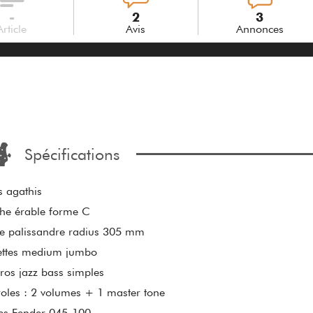
-
2
3
Article
Avis
Annonces
Spécifications
 agathis
he érable forme C
e palissandre radius 305 mm
ettes medium jumbo
ros jazz bass simples
oles : 2 volumes + 1 master tone
es Fender 045-100