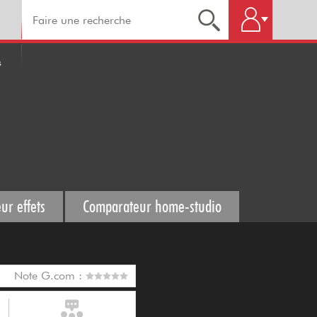
s
ur effets
Comparateur home-studio
Note G.com :