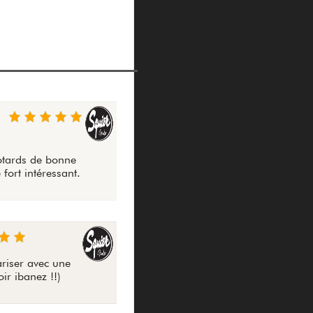
otards de bonne
 fort intéressant.
ariser avec une
ir ibanez !!)