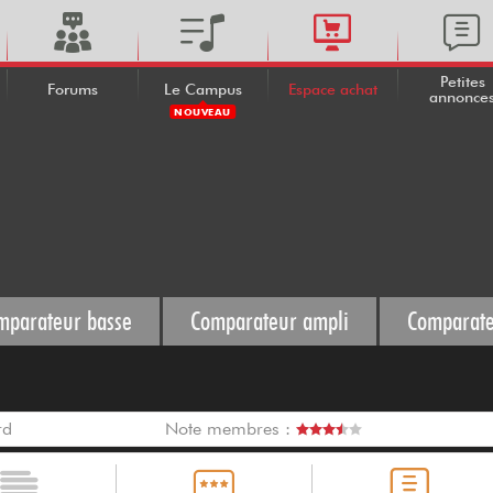
Petites
Forums
Le Campus
Espace achat
annonce
NOUVEAU
mparateur basse
Comparateur ampli
Comparate
rd
Note membres :