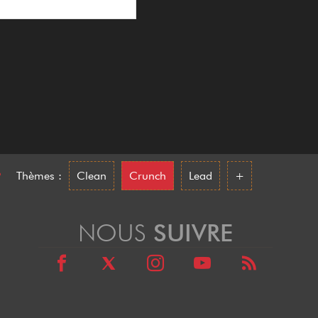
•
Thèmes :
Clean
Crunch
Lead
+
NOUS
SUIVRE