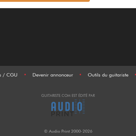
es / CGU
•
Devenir annonceur
•
Outils du guitariste
GUITARISTE.COM EST ÉDITÉ PAR
© Audio Print 2000-2026