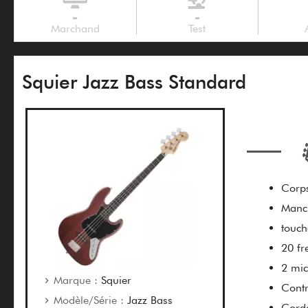
-
-
Marchand
Test
Squier Jazz Bass Standard
Corps
Manc
touch
20 fr
2 mic
Marque :
Squier
Contr
Modèle/Série :
Jazz Bass
Cord