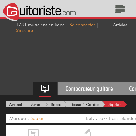
Articles
1731 musiciens en ligne |
Se connecter
|
S'inscrire
Comparateur guitare
Co
Squier
Accueil
Achat
Basse
Basse 4 Cordes
Marque :
Squier
Réf. : Jazz Bass Standa