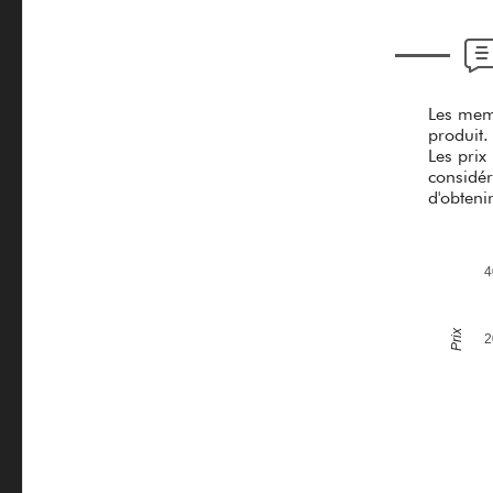
Les memb
produit.
Les prix
considér
d'obteni
4
Prix
2