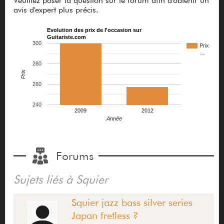
Veuillez poser la question sur le forum afin d'obtenir un
avis d'expert plus précis.
Evolution des prix de l'occasion sur
Guitariste.com
300
Prix
…
280
Prix
260
240
2009
2012
Année
Forums
Sujets liés à Squier
Squier jazz bass silver series
Japan fretless ?