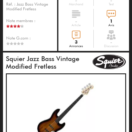
-
-
Réf. : Jazz Bass Vintage
Marchand
Test
Modified Fretless
Note membres :
-
1
Article
Avis
Note G.com :
3
-
Annonces
Discussion
Squier Jazz Bass Vintage
Modified Fretless