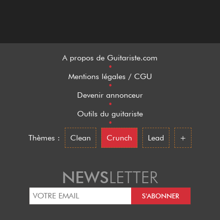
A propos de Guitariste.com
•
Mentions légales / CGU
•
Devenir annonceur
•
Outils du guitariste
•
Thèmes :
Clean
Crunch
Lead
+
NEWS
LETTER