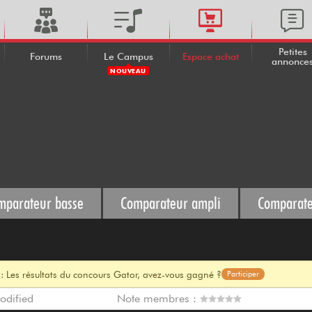
Petites
Forums
Le Campus
Espace achat
annonce
NOUVEAU
mparateur basse
Comparateur ampli
Comparate
: Les résultats du concours Gator, avez-vous gagné ?
Participer
odified
Note membres :