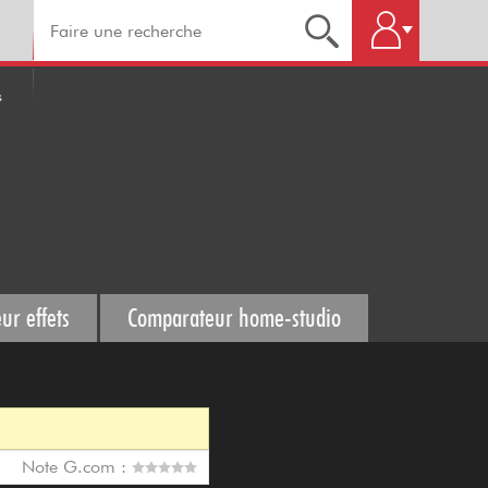
s
ur effets
Comparateur home-studio
Note G.com :