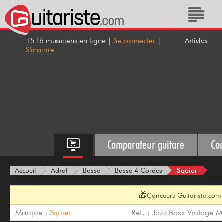
Articles
1516 musiciens en ligne |
Se connecter
|
S'inscrire
Comparateur guitare
Co
Squier
Accueil
Achat
Basse
Basse 4 Cordes
🎁
Concours Guitariste.com 
Marque :
Squier
Réf. : Jazz Bass Vintage M