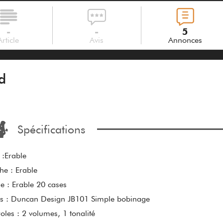
-
-
5
Article
Avis
Annonces
d
Spécifications
 :Erable
e : Erable
e : Erable 20 cases
s : Duncan Design JB101 Simple bobinage
oles : 2 volumes, 1 tonalité