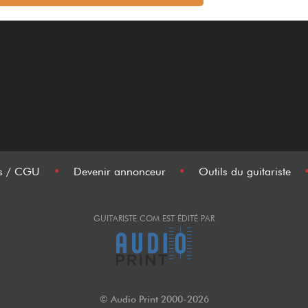
es / CGU
•
Devenir annonceur
•
Outils du guitariste
GUITARISTE.COM EST ÉDITÉ PAR
© Audio Print 2000-2026