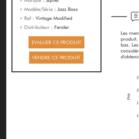
Marque :
Squier
Modèle/Série :
Jazz Bass
Ref :
Vintage Modified
Distributeur :
Fender
Les memb
produit.
EVALUER CE PRODUIT
bas. Les
considér
d'obteni
VENDRE CE PRODUIT
2
2
Prix
1
1