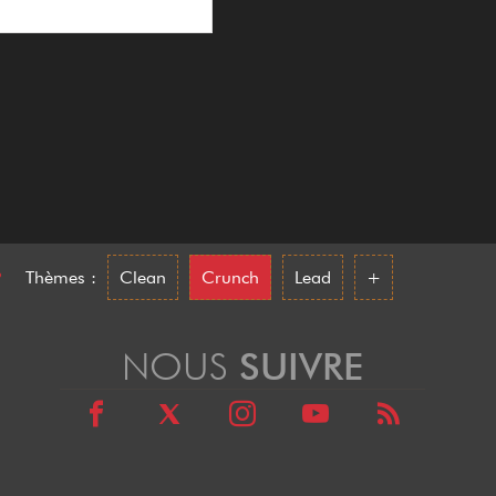
•
Thèmes :
Clean
Crunch
Lead
+
NOUS
SUIVRE