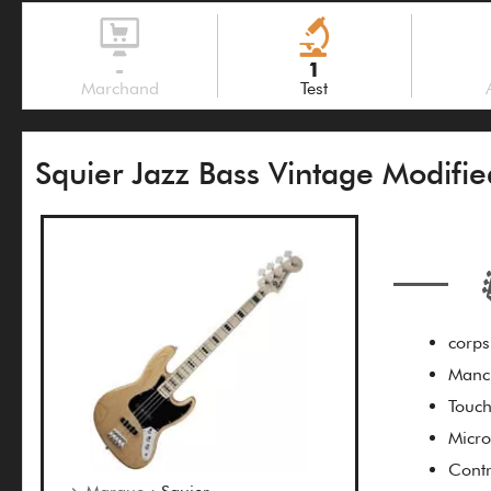
-
1
Marchand
Test
Squier Jazz Bass Vintage Modifie
corps
Manch
Touch
Micro
Contr