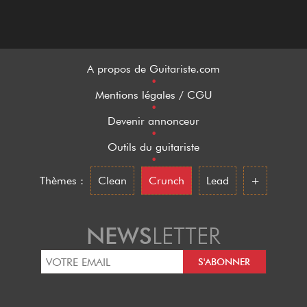
A propos de Guitariste.com
•
Mentions légales / CGU
•
Devenir annonceur
•
Outils du guitariste
•
Thèmes :
Clean
Crunch
Lead
+
NEWS
LETTER