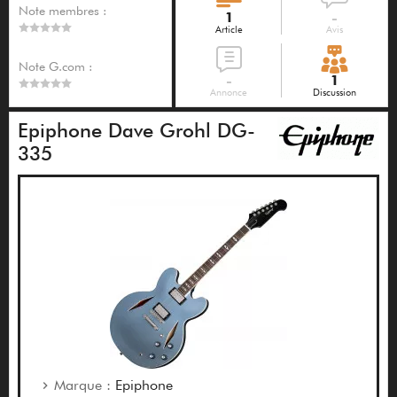
Note membres :
1
-
Article
Avis
Note G.com :
-
1
Annonce
Discussion
Epiphone Dave Grohl DG-
335
Marque :
Epiphone